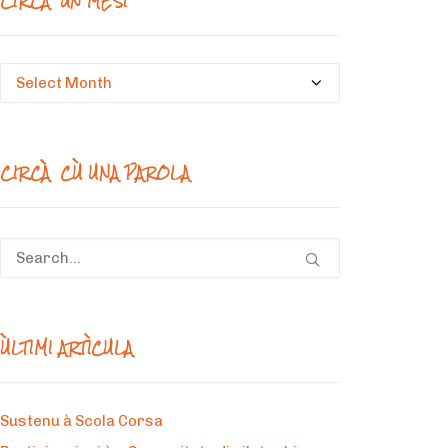
CIRCÀ UN MESI
Circà
un
mesi
CIRCÀ CÙ UNA PAROLA
ÙLTIMI ARTÌCULA
Sustenu à Scola Corsa