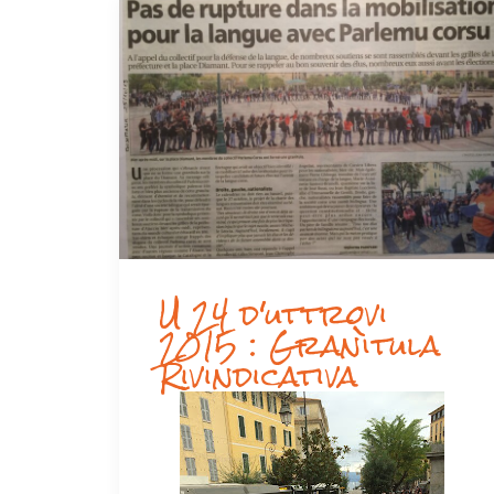
U 24 d'uttrovi
2015 : Granìtula
Rivindicativa