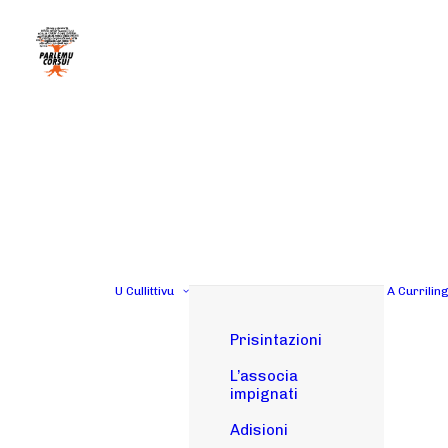
U Cullittivu
A Currilin
Prisintazioni
L’associa
impignati
Adisioni