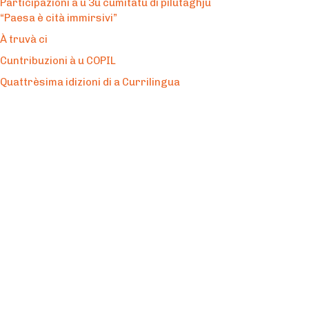
Participazioni à u 3u cumitatu di pilutaghju
“Paesa è cità immirsivi”
À truvà ci
Cuntribuzioni à u COPIL
Quattrèsima idizioni di a Currilingua