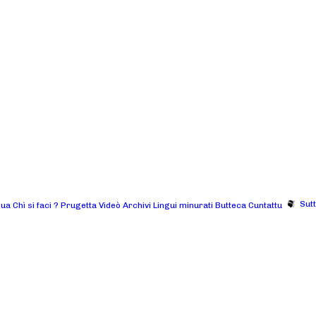
Sut
gua
Chì si faci ?
Prugetta
Videò
Archivi
Lingui minurati
Butteca
Cuntattu