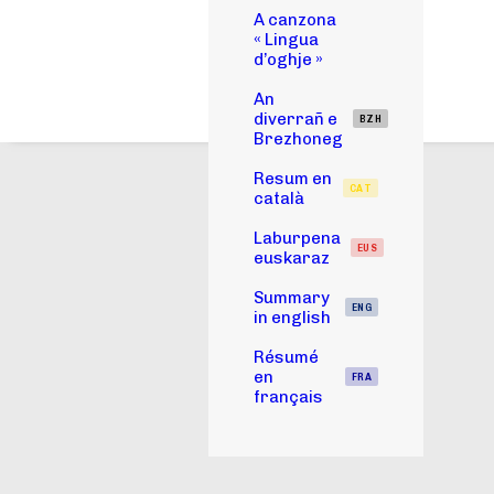
A canzona
« Lingua
d’oghje »
An
diverrañ e
BZH
Brezhoneg
Resum en
CAT
català
Laburpena
EUS
euskaraz
Summary
ENG
in english
Résumé
en
FRA
français