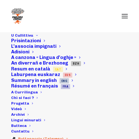
U Cullittivu
Prisintazioni
L’associa impignati
Adisioni
A canzona « Lingua d’oghje »
An diverrañ e Brezhoneg
BZH
Resum en català
CAT
Laburpena euskaraz
EUS
Summary in english
ENG
Résumé en français
FRA
2011
A Currilingua
Chì si faci ?
Prugetta
Videò
Archivi
Lingui minurati
Butteca
Cuntattu
Suttanacciu (Talavesu)