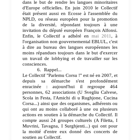
dans le but de rendre les langues minoritaires
d'Europe officielles. En juin 2010 le Collectif
était présent aussi en Ecosse à l'assemblée du
NPLD, ou réseau européen pour la promotion
de la diversité, répondant toujours à une
invitation du député européen François Alfonsi.
Enfin, le Collectif a adhéré en
mai 2011
, à
l'organisation non gouvernemental EBLUL, c'est
à dire au bureau des langues européennes les
moins répandues toujours dans le but d'exercer
un travail de lobbying et de travailler sur les
consciences.
6.
Rappel...
Le Collectif "Parlemu Corsu !" est né en 2007, et
depuis sa démarche s'est profondément
enracinée : aujourd'hui il regroupe 464
personnes, 62 associations (U Svegliu Calvese,
Scola in Festa, l'Amichi di u Rughjone, Cucina
Corsa...) ainsi que des organismes, adhérents ou
qui ont au moins collaboré à une ou plusieurs
actions en soutien à la démarche du Collectif. Il
compte aussi 24 groupes culturels (A Filetta, I
Muvrini, Tavagna, I Surghjenti...) qui ont pour
la moitié d'entre eux donné des concerts de
soutien au Collectif.