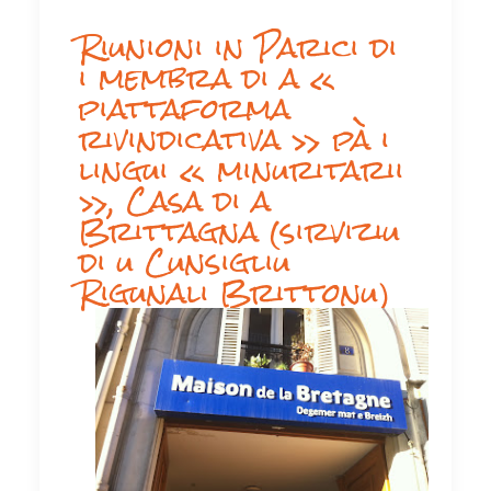
Riunioni in Parici di
i membra di a «
piattaforma
rivindicativa » pà i
lingui « minuritarii
», Casa di a
Brittagna (sirviziu
di u Cunsigliu
Rigunali Brittonu)