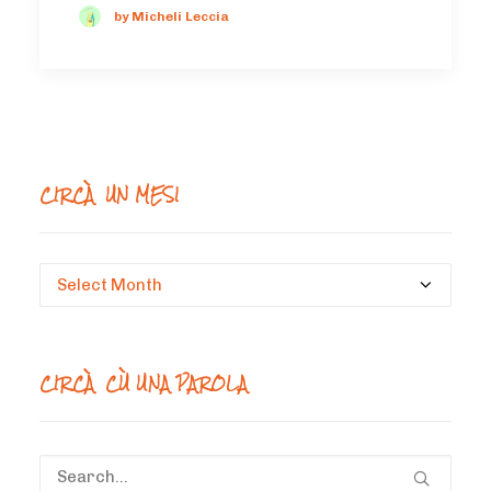
by Micheli Leccia
CIRCÀ UN MESI
Circà
un
mesi
CIRCÀ CÙ UNA PAROLA