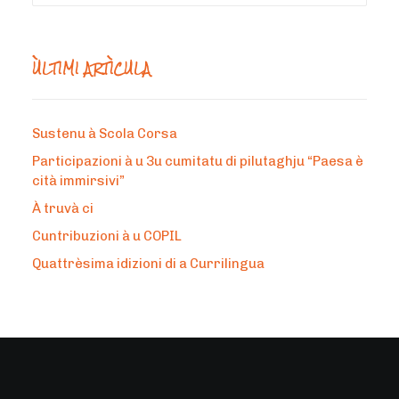
ÙLTIMI ARTÌCULA
Sustenu à Scola Corsa
Participazioni à u 3u cumitatu di pilutaghju “Paesa è
cità immirsivi”
À truvà ci
Cuntribuzioni à u COPIL
Quattrèsima idizioni di a Currilingua