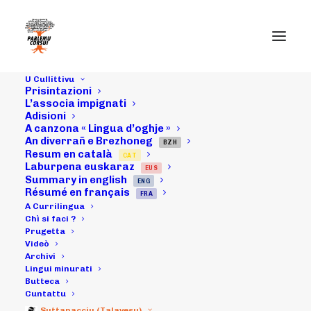
U Cullittivu
Prisintazioni
L’associa impignati
Adisioni
Siconda idizioni di a
A canzona « Lingua d’oghje »
Currilingua
An diverrañ e Brezhoneg
BZH
Resum en català
CAT
Laburpena euskaraz
EUS
Summary in english
ENG
U 26 di ghjunghju di u 2022
Résumé en français
FRA
A Currilingua
Chì si faci ?
Prugetta
Videò
Archivi
Lingui minurati
Butteca
Cuntattu
Aleria
Bunifazziu
Suttanacciu (Talavesu)