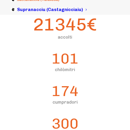
Supranacciu (Castagnicciaiu)
21345
€
accolti
101
chilòmitri
174
cumpradori
300