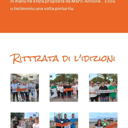
in manu hè stata pruposta da Marc-Antoine… Eccu
u tistimoniu una volta pinturitu.
Rittrata di l’idizioni