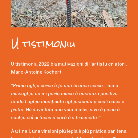
U tistimoniu
U tistimoniu 2022 è a mutivazioni di l’artistu criatori,
Marc-Antoine Kochert
“Prima aghju cercu à fà una branca secca… ma u
missaghju ùn mi parìa micca à bastanza pusitivu…
tandu l’aghju mudificatu aghjustendu pìcculi casci è
frutta. Hè duvintata una veta d’alivi, viva è piena à
suchju chì ci tocca à curà è à trasmetta !”
À u finali, una virsioni più lepia è più pràtica par tena