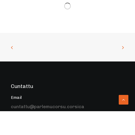
Cuntattu
Email
cuntattu@parlemucorsu.corsica
Tilèfunu
06 78 65 20 72