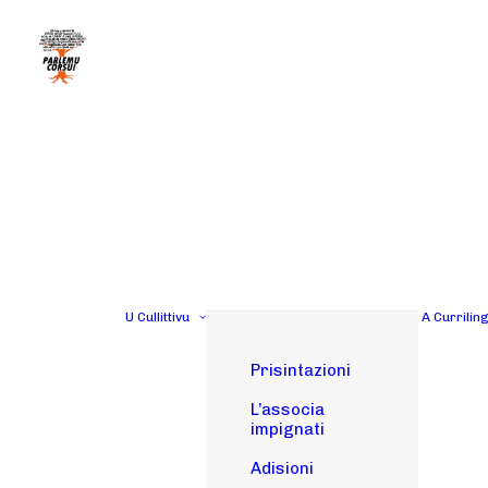
U Cullittivu
A Currilin
Prisintazioni
L’associa
impignati
Adisioni