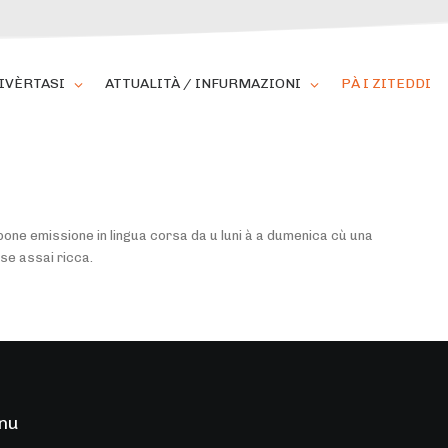
IVÈRTASI
ATTUALITÀ / INFURMAZIONI
PÀ I ZITEDDI
one emissione in lingua corsa da u luni à a dumenica cù una
e assai ricca.
nu