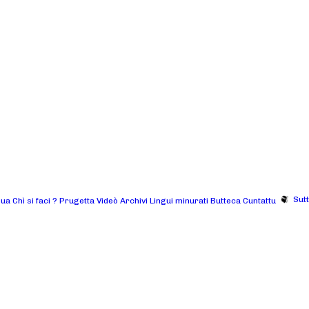
Sut
gua
Chì si faci ?
Prugetta
Videò
Archivi
Lingui minurati
Butteca
Cuntattu