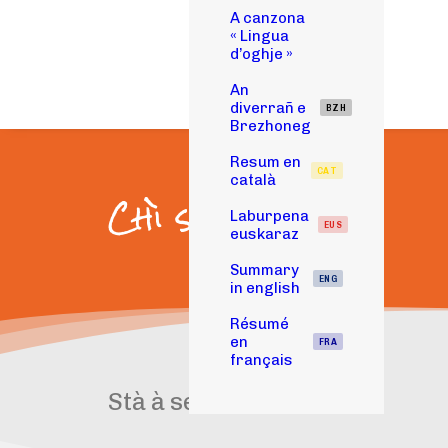
A canzona
« Lingua
d’oghje »
An
diverrañ e
BZH
Brezhoneg
Resum en
CAT
català
Chì si faci ?
Laburpena
EUS
euskaraz
Summary
ENG
in english
Résumé
en
FRA
français
Stà à senta a radiò