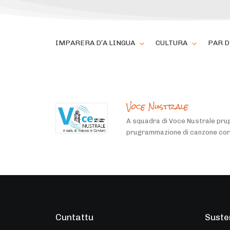
IMPARERA D’A LINGUA
CULTURA
PAR D
Voce Nustrale
A squadra di Voce Nustrale prup
prugrammazione di canzone cors
Cuntattu
Suste