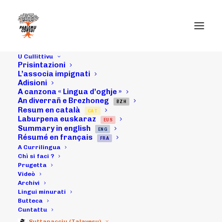
U Cullittivu
Prisintazioni
L’associa impignati
Adisioni
Chì si faci ?
A canzona « Lingua d’oghje »
An diverrañ e Brezhoneg
BZH
Resum en català
CAT
Laburpena euskaraz
EUS
Summary in english
ENG
Résumé en français
FRA
A Currilingua
Chì si faci ?
Prugetta
Videò
Di carta
Archivi
Lingui minurati
Butteca
Cuntattu
Suttanacciu (Talavesu)