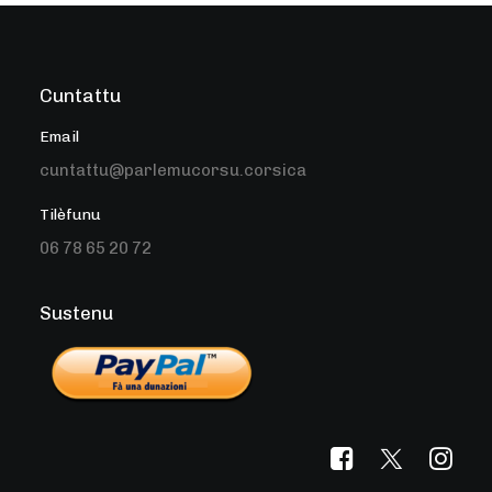
Cuntattu
Email
cuntattu@parlemucorsu.corsica
Tilèfunu
06 78 65 20 72
Sustenu