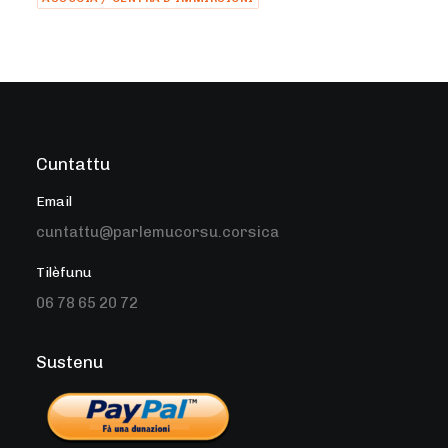
Cuntattu
Email
cuntattu@parlemucorsu.corsica
Tilèfunu
06 78 65 20 72
Sustenu