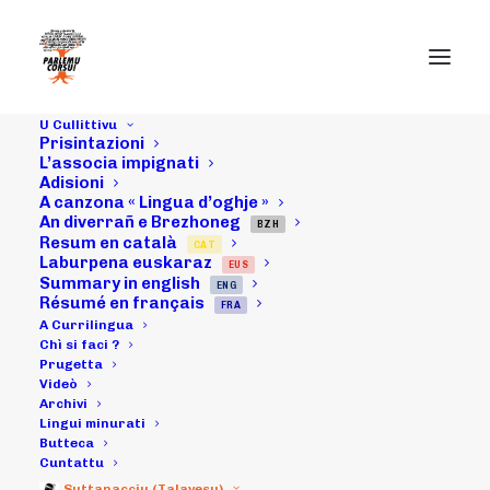
U Cullittivu
Prisintazioni
L’associa impignati
Adisioni
Chì si faci ?
A canzona « Lingua d’oghje »
An diverrañ e Brezhoneg
BZH
Resum en català
CAT
Laburpena euskaraz
EUS
Summary in english
ENG
Résumé en français
FRA
A Currilingua
Chì si faci ?
Prugetta
Videò
Associa / Centra d'immirsioni
Archivi
Lingui minurati
Butteca
Cuntattu
Suttanacciu (Talavesu)