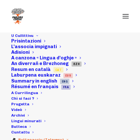
U Cullittivu
Prisintazioni
L’associa impignati
Adisioni
Chì si faci ?
A canzona « Lingua d’oghje »
An diverrañ e Brezhoneg
BZH
Resum en català
CAT
Laburpena euskaraz
EUS
Summary in english
ENG
Résumé en français
FRA
A Currilingua
Chì si faci ?
Prugetta
Videò
Archives Chì si faci
Archivi
Lingui minurati
Butteca
Cuntattu
Suttanacciu (Talavesu)