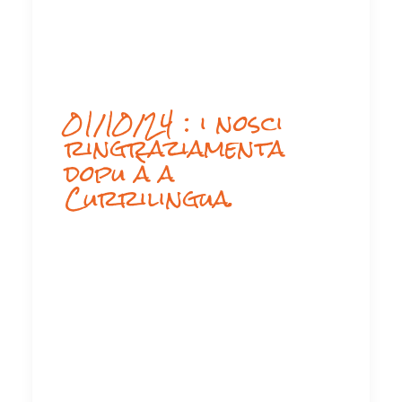
01/10/24 : i nosci
ringraziamenta
dopu à a
Currilingua.