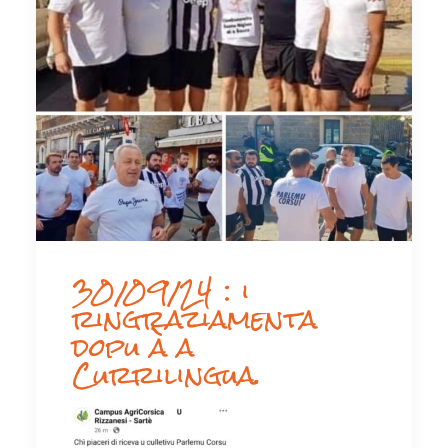
30/09/24 : i
ringraziamenta
dopu à a
Currilingua.