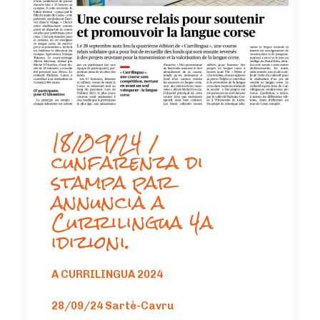
18/09/24 /
cunfarenza di
stampa par
annuncià a
Currilingua 4a
idizioni.
A CURRILINGUA 2024
28/09/24 Sartè-Cavru