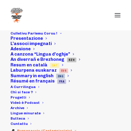
Culletivu Parlemu Corsu !
Presentazione
L’associ impegnati
Adesione
A canzona “Lingua d’oghje”
An diverrañ e Brezhoneg
BZH
Resum en català
CAT
Laburpena euskaraz
EUS
Summary in english
ENG
Uncategorized
Résumé en français
FRA
A Currilingua
@cc
Chì si face ?
Prugetti
Videò è Podcast
Archive
Lingue minurate
Butteca
Cuntattu
Supranacciu (Castagnicciaiu)