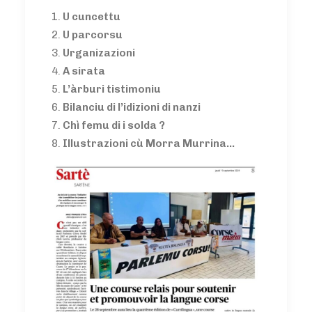
U cuncettu
U parcorsu
Urganizazioni
A sirata
L’àrburi tistimoniu
Bilanciu di l’idizioni di nanzi
Chì femu di i solda ?
Illustrazioni cù Morra Murrina…