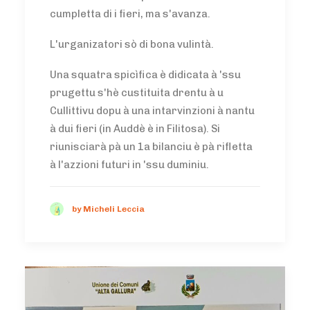
cumpletta di i fieri, ma s'avanza.
L'urganizatori sò di bona vulintà.
Una squatra spicìfica è didicata à 'ssu
prugettu s'hè custituita drentu à u
Cullittivu dopu à una intarvinzioni à nantu
à dui fieri (in Auddè è in Filitosa). Si
riunisciarà pà un 1a bilanciu è pà rifletta
à l'azzioni futuri in 'ssu duminiu.
by Micheli Leccia