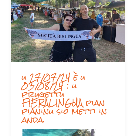
u 27/07/24 è u
03/08/24 : u
prugettu
FIERALINGUA pian
pianinu sio metti in
anda.