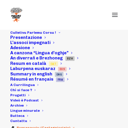
Culletivu Parlemu Corsu !
Presentazione
L’associ impegnati
Adesione
A canzona “Lingua d’oghje”
Animazioni pà i
An diverrañ e Brezhoneg
BZH
Resum en català
CAT
chjuchi à a
Laburpena euskaraz
EUS
Summary in english
ENG
"Fiera
Résumé en français
FRA
A Currilingua
artigianali" di
Chì si face ?
Prugetti
Videò è Podcast
Lecci
Archive
Lingue minurate
Butteca
Cuntattu
24/05/2009
|
IN
ARCHIVI
|
BY
MICHELI LECCIA
Supranacciu (Castagnicciaiu)