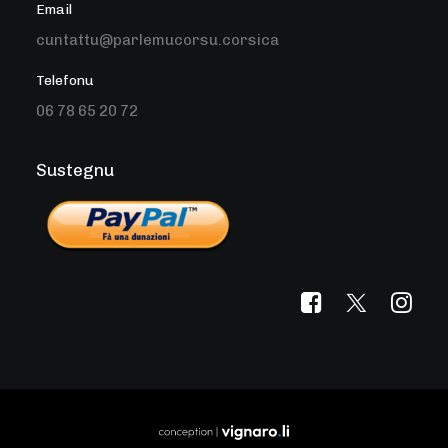
Email
cuntattu@parlemucorsu.corsica
Telefonu
06 78 65 20 72
Sustegnu