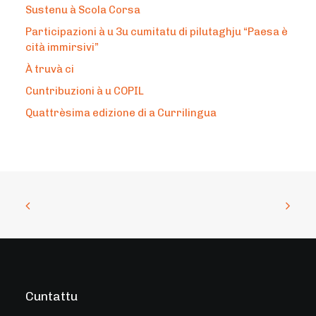
Sustenu à Scola Corsa
Participazioni à u 3u cumitatu di pilutaghju “Paesa è
cità immirsivi”
À truvà ci
Cuntribuzioni à u COPIL
Quattrèsima edizione di a Currilingua
Cuntattu