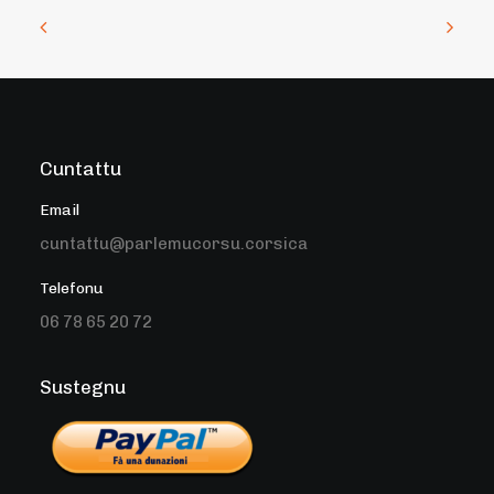
Cuntattu
Email
cuntattu@parlemucorsu.corsica
Telefonu
06 78 65 20 72
Sustegnu