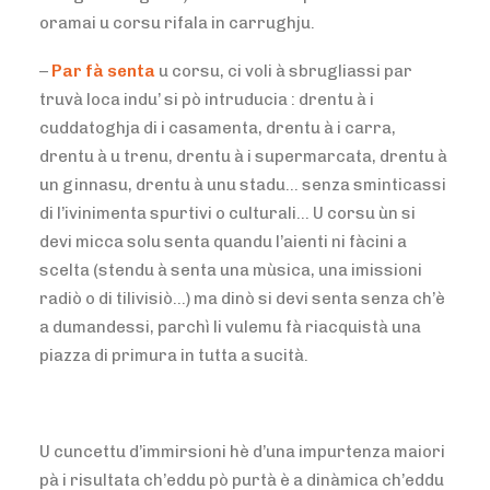
oramai u corsu rifala in carrughju.
–
Par fà senta
u corsu, ci voli à sbrugliassi par
truvà loca indu’ si pò intruducia : drentu à i
cuddatoghja di i casamenta, drentu à i carra,
drentu à u trenu, drentu à i supermarcata, drentu à
un ginnasu, drentu à unu stadu… senza sminticassi
di l’ivinimenta spurtivi o culturali… U corsu ùn si
devi micca solu senta quandu l’aienti ni fàcini a
scelta (stendu à senta una mùsica, una imissioni
radiò o di tilivisiò…) ma dinò si devi senta senza ch’è
a dumandessi, parchì li vulemu fà riacquistà una
piazza di primura in tutta a sucità.
U cuncettu d’immirsioni hè d’una impurtenza maiori
pà i risultata ch’eddu pò purtà è a dinàmica ch’eddu