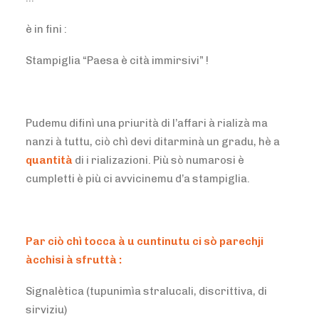
è in fini :
Stampiglia “Paesa è cità immirsivi” !
Pudemu difinì una priurità di l’affari à rializà ma
nanzi à tuttu, ciò chì devi ditarminà un gradu, hè a
quantità
di i rializazioni. Più sò numarosi è
cumpletti è più ci avvicinemu d’a stampiglia.
Par ciò chì tocca à u cuntinutu ci sò parechji
àcchisi à sfruttà :
Signalètica (tupunimìa stralucali, discrittiva, di
sirviziu)