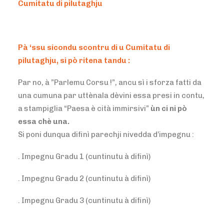
Cumitatu di pilutaghju
Pà ‘ssu sicondu scontru di u Cumitatu di
pilutaghju, si pò ritena tandu :
Par no, à ”Parlemu Corsu !”, ancu sì i sforza fatti da
una cumuna par uttènala dèvini essa presi in contu,
a stampiglia “Paesa è cità immirsivi”
ùn ci ni pò
essa chè una.
Si poni dunqua difinì parechji nivedda d’impegnu :
. Impegnu Gradu 1 (cuntinutu à difinì)
. Impegnu Gradu 2 (cuntinutu à difinì)
. Impegnu Gradu 3 (cuntinutu à difinì)
…