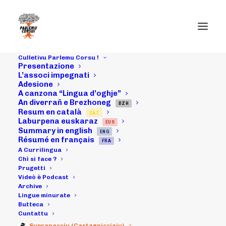
Culletivu Parlemu Corsu !
Presentazione
L’associ impegnati
Adesione
A canzona “Lingua d’oghje”
An diverrañ e Brezhoneg
BZH
Resum en català
CAT
Laburpena euskaraz
EUS
Cuntribuzioni à
Summary in english
ENG
Résumé en français
FRA
u COPIL
A Currilingua
Chì si face ?
Prugetti
Videò è Podcast
Archive
20/04/2026
|
IN
ARCHIVI
|
BY
MICHELI LECCIA
Lingue minurate
Butteca
Cuntattu
Supranacciu (Castagnicciaiu)