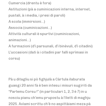
Cumercia (drentu è fora)
Astituzioni (pà a cuminicazioni interna, internet,
pustali, à i media, i presi di paroli)
A scola (immirsioni…)
Associa (cuminicazioni…)
Attività culturali è spurtivi (cuminicazioni,
animazioni…)
A furmazioni (d’i parsunali, d’i binèvuli, d’i citadini)
L’uccasioni (dati à i citadini par falli sprìmasi in
corsu)
Pà u ditagliu si pò fighjulà a Càrtula ilaburata
guasgi 20 anni fà è ben intesu i misuri sugiriti da
“Parlemu Corsu !” (in particulari 1, 2, 3 è 7) in u
nosciu pianu ch’emu prupostu à l’iletti di maghju
2025. Avìami scrittu ch’è no aspittàiami meza pà