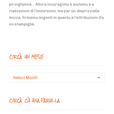
pò inghjinnà… Allora incuragimu è aiutemu à a
rializazioni di l’immirsioni, ma par ùn disprizzialla
micca, firmemu isigenti in quantu à l’attribuzioni d’a
so stampiglia.
CIRCÀ UN MESE
Circà
un
mese
CIRCÀ CÙ UNA PARULLA