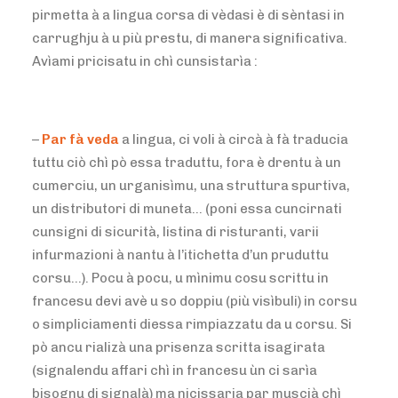
pirmetta à a lingua corsa di vèdasi è di sèntasi in
carrughju à u più prestu, di manera significativa.
Avìami pricisatu in chì cunsistarìa :
–
Par fà veda
a lingua, ci voli à circà à fà traducia
tuttu ciò chì pò essa traduttu, fora è drentu à un
cumerciu, un urganisìmu, una struttura spurtiva,
un distributori di muneta… (poni essa cuncirnati
cunsigni di sicurità, listina di risturanti, varii
infurmazioni à nantu à l’itichetta d’un pruduttu
corsu…). Pocu à pocu, u mìnimu cosu scrittu in
francesu devi avè u so doppiu (più visìbuli) in corsu
o simpliciamenti diessa rimpiazzatu da u corsu. Si
pò ancu rializà una prisenza scritta isagirata
(signalendu affari chì in francesu ùn ci sarìa
bisognu di signalà) ma nicissaria par muscià chì