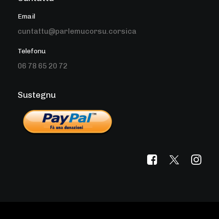
Email
cuntattu@parlemucorsu.corsica
Telefonu
06 78 65 20 72
Sustegnu