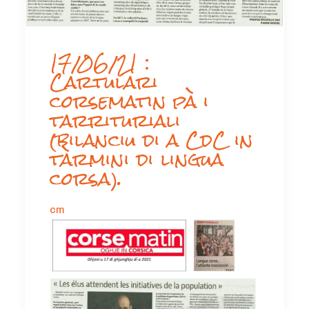
17/06/21 :
Cartulari
corsematin pà i
tarrituriali
(bilanciu di a CdC in
tàrmini di lingua
corsa).
cm