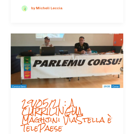
by Micheli Leccia
29/05/21 : A
CURRILINGUA,
Màghjini VìaStella è
TelePaese