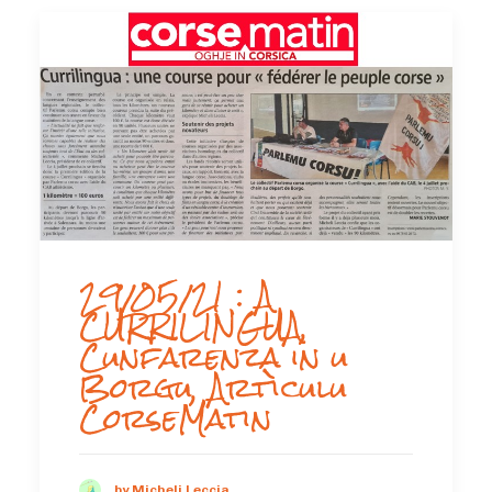
29/05/21 : A
CURRILINGUA,
Cunfarenza in u
Borgu, Artìculu
CorseMatin
by Micheli Leccia