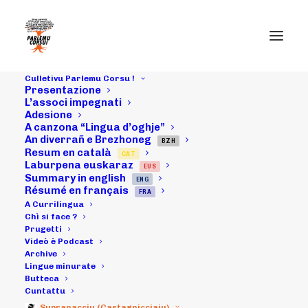
Culletivu Parlemu Corsu !
Presentazione
L’associ impegnati
Adesione
A canzona “Lingua d’oghje”
An diverrañ e Brezhoneg
BZH
Resum en català
CAT
Laburpena euskaraz
EUS
Summary in english
ENG
Résumé en français
FRA
Month: June 2021
A Currilingua
Chì si face ?
Prugetti
Videò è Podcast
Archive
Lingue minurate
Butteca
Cuntattu
Supranacciu (Castagnicciaiu)