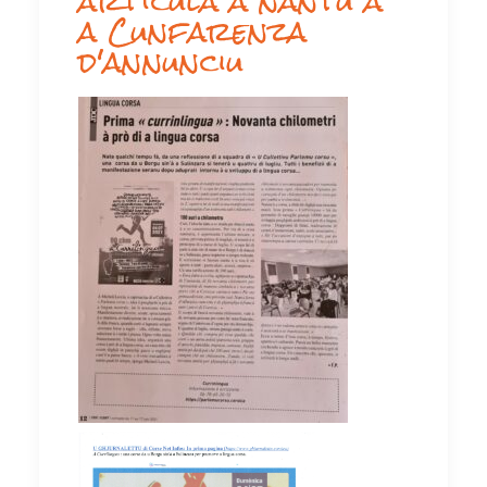
artìcula à nantu à
a Cunfarenza
d'annunciu