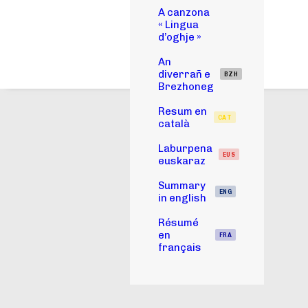
A canzona
« Lingua
d’oghje »
An
diverrañ e
BZH
Brezhoneg
Resum en
CAT
català
Laburpena
EUS
euskaraz
Summary
ENG
in english
Résumé
en
FRA
français