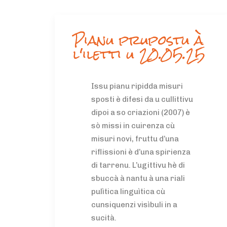
Pianu prupostu à
l'iletti u 20.05.25
Issu pianu ripidda misuri
sposti è difesi da u cullittivu
dipoi a so criazioni (2007) è
sò missi in cuirenza cù
misuri novi, fruttu d’una
riflissioni è d’una spirienza
di tarrenu. L’ugittivu hè di
sbuccà à nantu à una riali
pulìtica linguìtica cù
cunsiquenzi visìbuli in a
sucità.