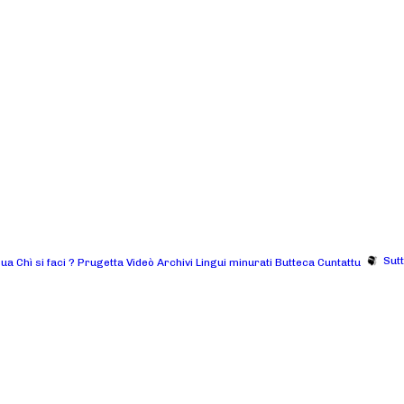
Sut
gua
Chì si faci ?
Prugetta
Videò
Archivi
Lingui minurati
Butteca
Cuntattu