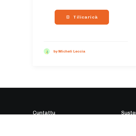
Tilicaricà
by Micheli Leccia
Cuntattu
Suste
Email
cuntattu@parlemucorsu.corsica