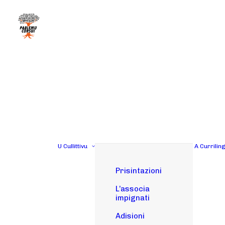
U Cullittivu
A Currilin
Prisintazioni
L’associa
impignati
Adisioni