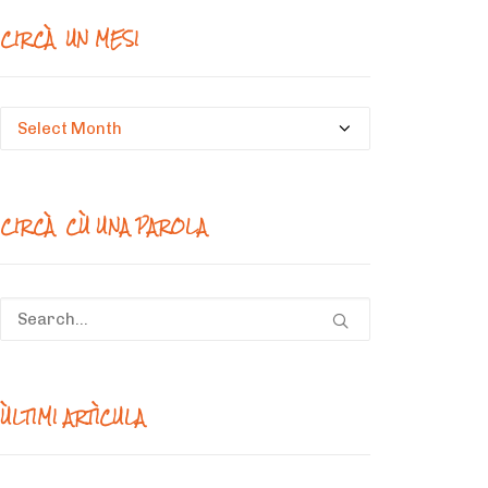
CIRCÀ UN MESI
Circà
un
mesi
CIRCÀ CÙ UNA PAROLA
ÙLTIMI ARTÌCULA