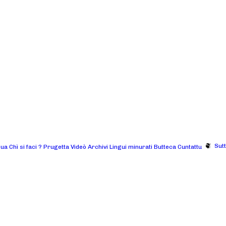
Sut
gua
Chì si faci ?
Prugetta
Videò
Archivi
Lingui minurati
Butteca
Cuntattu