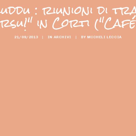
uddu : riunioni di tr
su!" in Corti ("Caf
21/09/2013
|
IN
ARCHIVI
|
BY
MICHELI LECCIA