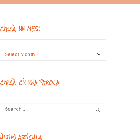
CIRCÀ UN MESI
Circà
un
mesi
CIRCÀ CÙ UNA PAROLA
ÙLTIMI ARTÌCULA