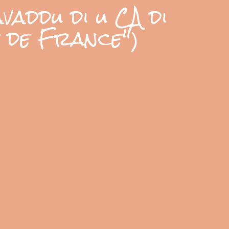
avaddu di u CA di
é de France")