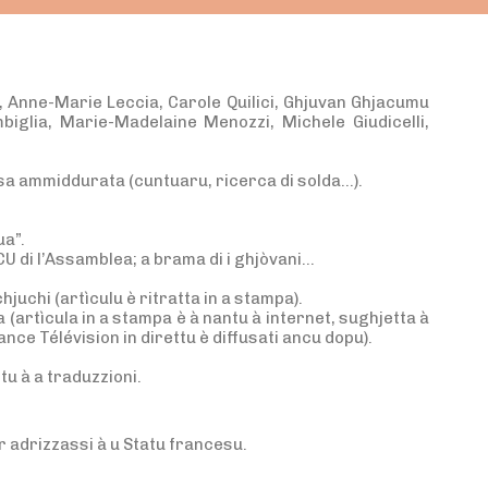
i, Anne-Marie Leccia, Carole Quilici, Ghjuvan Ghjacumu
mbiglia, Marie-Madelaine Menozzi, Michele Giudicelli,
ssa ammiddurata (cuntuaru, ricerca di solda…).
ua”.
CU di l’Assamblea; a brama di i ghjòvani…
hjuchi (artìculu è ritratta in a stampa).
a (artìcula in a stampa è à nantu à internet, sughjetta à
nce Télévision in direttu è diffusati ancu dopu).
u à a traduzzioni.
r adrizzassi à u Statu francesu.