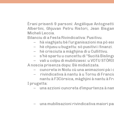
Èrani prisenti 9 parsoni: Angélique Antognett
Albertini, Ghjuvan Petru Ristori, Jean Bisga
Micheli Leccia.
Bilanciu di a Festa Rivindicativa: Pusitivu.
–
hà viaghjatu bè l’urganisazioni ma pò e
–
hè chjusu u bugettu: sò pusitivi i finanzi.
–
hè crisciuta a màghjina di u Cullittivu.
–
s’hè spartu u cuncettu di “Sucità Bisling
–
vali u colpu di mubilizassi: u VOTU STÒRI
A noscia prisenza dopu: Bè midiatizata.
–
cuncreta in Niolu cù una animazioni pà i c
–
rivindicativa à nantu à u Tornu di Franci
nantu à F3Còrsica, màghjini à nantu à Fra
I prugetta:
–
una azzioni cuncreta d’impurtenza à nant
–
una mubilisazioni rivindicativa maiori pa