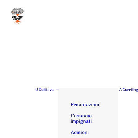
U Cullittivu
A Currilin
Prisintazioni
L’associa
impignati
Adisioni