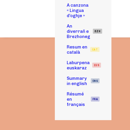
A canzona
« Lingua
d’oghje »
An
diverrañ e
BZH
Brezhoneg
Resum en
CAT
català
Laburpena
EUS
euskaraz
Summary
ENG
in english
Résumé
en
FRA
français