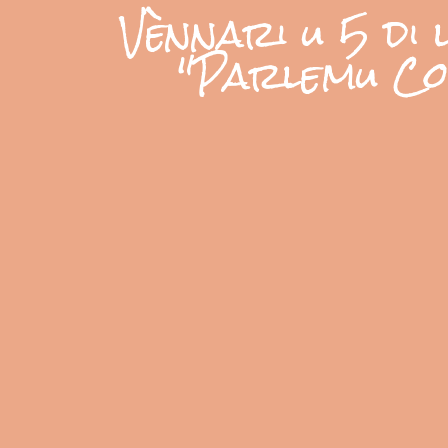
Vènnari u 5 di l
"Parlemu Cor