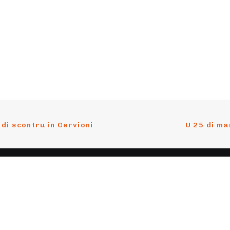
 di scontru in Cervioni
U 25 di ma
nu