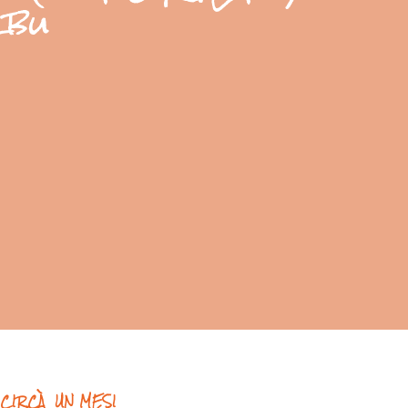
rbu
CIRCÀ UN MESI