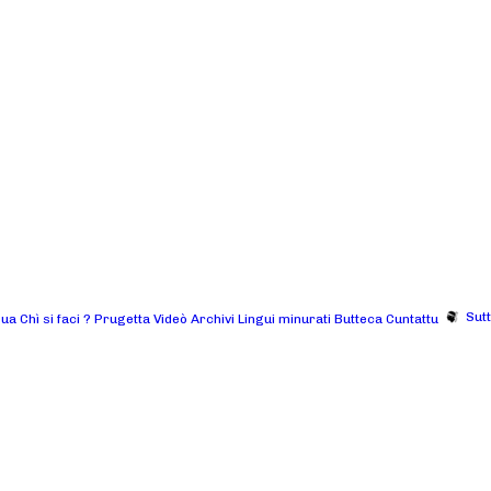
Sut
gua
Chì si faci ?
Prugetta
Videò
Archivi
Lingui minurati
Butteca
Cuntattu