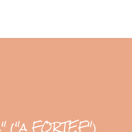
" ("a FORTEF")