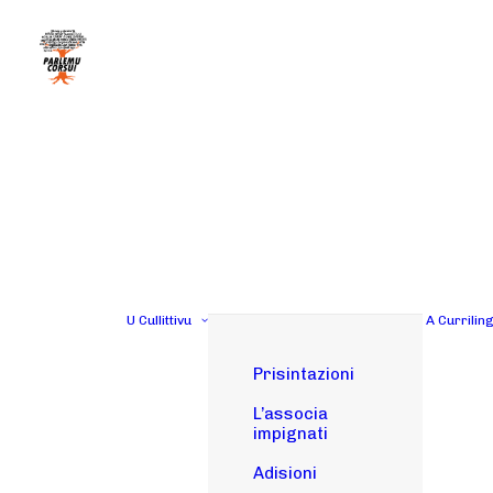
U Cullittivu
A Currilin
Prisintazioni
L’associa
impignati
Adisioni