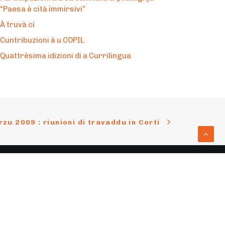
“Paesa è cità immirsivi”
À truvà ci
Cuntribuzioni à u COPIL
Quattrèsima idizioni di a Currilingua
rzu 2009 : riunioni di travaddu in Corti