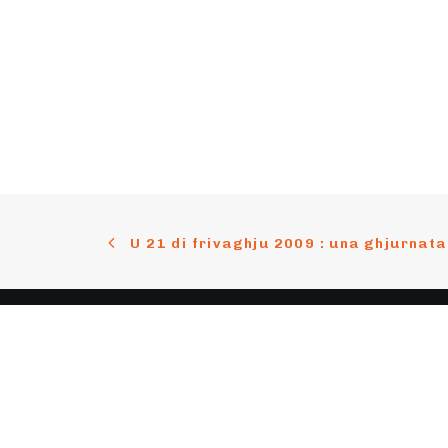
U 21 di frivaghju 2009 : una ghjurnata
Cuntattu
Suste
Email
cuntattu@parlemucorsu.corsica