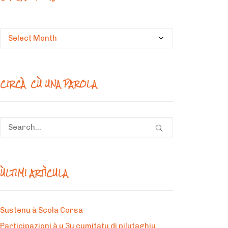
Circà
un
mesi
CIRCÀ CÙ UNA PAROLA
ÙLTIMI ARTÌCULA
Sustenu à Scola Corsa
Participazioni à u 3u cumitatu di pilutaghju