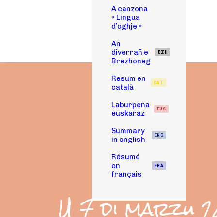
A canzona
« Lingua
d’oghje »
An
diverrañ e
BZH
Brezhoneg
Resum en
CAT
català
Laburpena
EUS
euskaraz
Summary
ENG
in english
Résumé
en
FRA
français
U 7 di marzu 