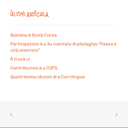
ÙLTIMI ARTÌCULA
Sustenu à Scola Corsa
Participazioni à u 3u cumitatu di pilutaghju “Paesa è
cità immirsivi”
À truvà ci
Cuntribuzioni à u COPIL
Quattrèsima idizioni di a Currilingua