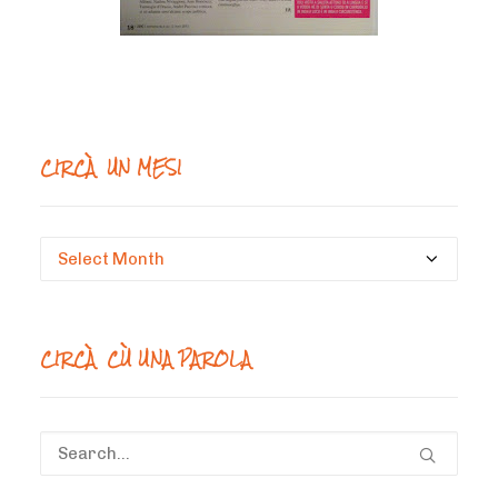
CIRCÀ UN MESI
Circà
un
mesi
CIRCÀ CÙ UNA PAROLA