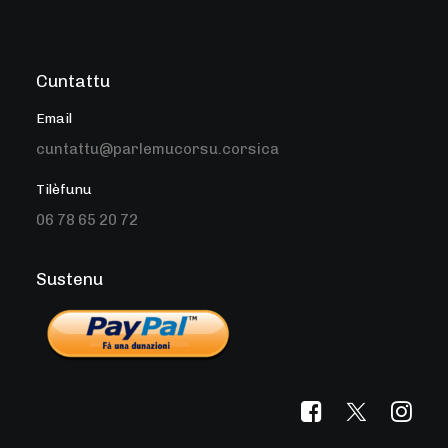
Cuntattu
Email
cuntattu@parlemucorsu.corsica
Tilèfunu
06 78 65 20 72
Sustenu