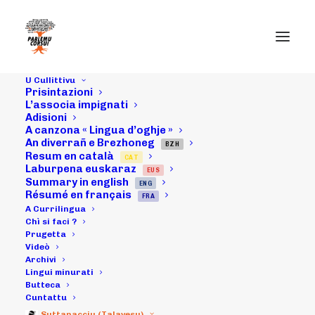
U Cullittivu
Prisintazioni
L’associa impignati
Adisioni
A canzona « Lingua d’oghje »
An diverrañ e Brezhoneg
BZH
Resum en català
CAT
U 6 d'aprili 2012
Laburpena euskaraz
EUS
Summary in english
ENG
: artìculu di u
Résumé en français
FRA
A Currilingua
JDC
Chì si faci ?
Prugetta
Videò
Archivi
Lingui minurati
10/04/2012
|
IN
ARCHIVI
|
BY
MICHELI LECCIA
Butteca
Cuntattu
Suttanacciu (Talavesu)