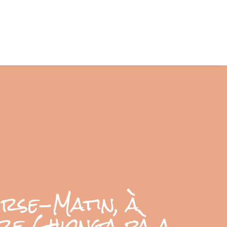
orse-Matin, à
rre Ghionga pà a