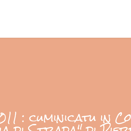
2011 : cuminicatu in C
ia di Strada" di Pie