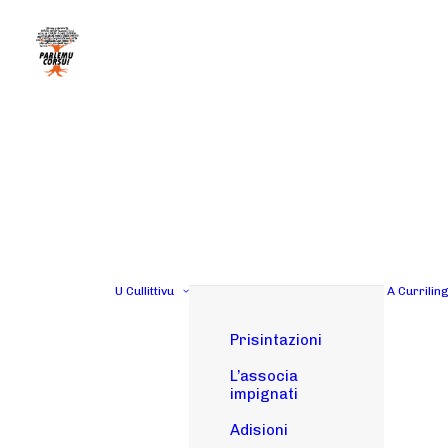
U Cullittivu
A Currilin
Prisintazioni
L’associa
impignati
Adisioni