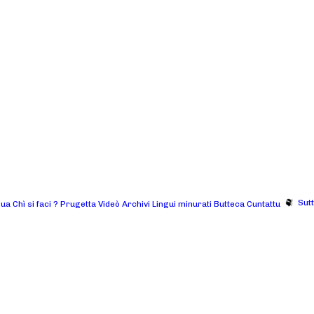
Sut
gua
Chì si faci ?
Prugetta
Videò
Archivi
Lingui minurati
Butteca
Cuntattu