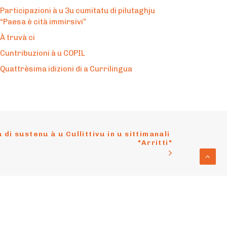
Participazioni à u 3u cumitatu di pilutaghju
“Paesa è cità immirsivi”
À truvà ci
Cuntribuzioni à u COPIL
Quattrèsima idizioni di a Currilingua
di sustenu à u Cullittivu in u sittimanali 
"Arritti"