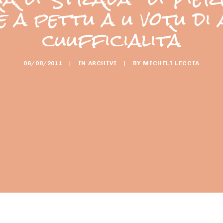
è à pettu à u votu di 
cuufficialità
06/08/2011
|
IN
ARCHIVI
|
BY
MICHELI LECCIA