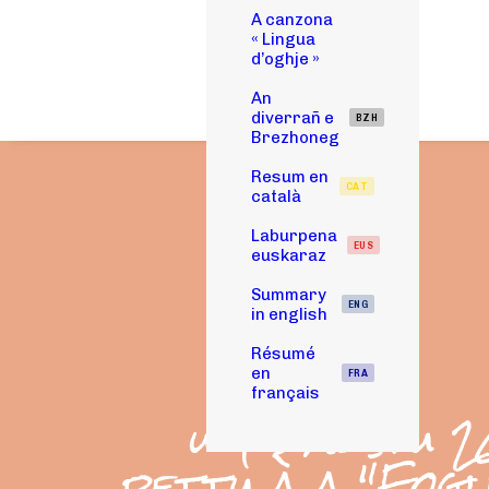
A canzona
« Lingua
d’oghje »
An
diverrañ e
BZH
Brezhoneg
Resum en
CAT
català
Laburpena
EUS
euskaraz
Summary
ENG
in english
Résumé
en
FRA
français
u 4 d'aostu 
pettu à a "Fogl