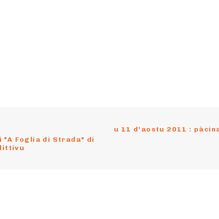
u 11 d'aostu 2011 : pàcina 
"A Foglia di Strada" di 
littivu
nu