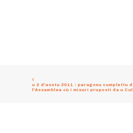
u 2 d'aostu 2011 : paragonu cumplettu di 
l'Assamblea cù i misuri pruposti da u Cul
Cuntattu
Suste