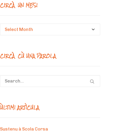
CIRCÀ UN MESI
Circà
un
mesi
CIRCÀ CÙ UNA PAROLA
ÙLTIMI ARTÌCULA
Sustenu à Scola Corsa