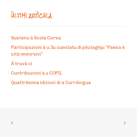
ÙLTIMI ARTÌCULA
Sustenu à Scola Corsa
Participazioni à u 3u cumitatu di pilutaghju “Paesa è
cità immirsivi”
À truvà ci
Cuntribuzioni à u COPIL
Quattrèsima idizioni di a Currilingua