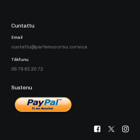
Cuntattu
Email
cuntattu@parlemucorsu.corsica
Tilèfunu
06 78 65 20 72
Sustenu