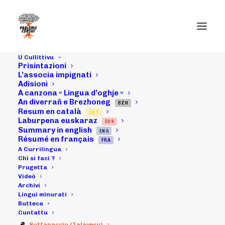
U Cullittivu
Prisintazioni
L’associa impignati
Adisioni
A canzona « Lingua d’oghje »
An diverrañ e Brezhoneg
BZH
Resum en català
CAT
U 31 di marzu
Laburpena euskaraz
EUS
Summary in english
ENG
2012 : a Catena
Résumé en français
FRA
A Currilingua
Umana
Chì si faci ?
Prugetta
Videò
Archivi
Lingui minurati
07/04/2012
|
IN
ARCHIVI
|
BY
MICHELI LECCIA
Butteca
Cuntattu
Suttanacciu (Talavesu)