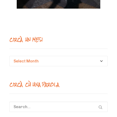
CIRCÀ UN MESI
Circà
un
mesi
CIRCÀ CÙ UNA PAROLA