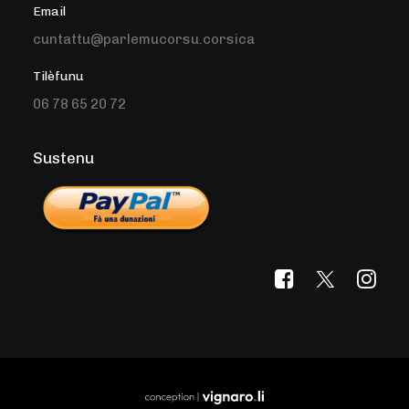
Email
cuntattu@parlemucorsu.corsica
Tilèfunu
06 78 65 20 72
Sustenu