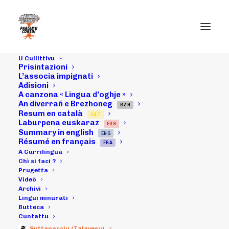
U Cullittivu
Prisintazioni
L’associa impignati
Adisioni
A canzona « Lingua d’oghje »
U Cullittivu hè
An diverrañ e Brezhoneg
BZH
Resum en català
CAT
partinariu di a
Laburpena euskaraz
EUS
Summary in english
ENG
Festa di u
Résumé en français
FRA
A Currilingua
Ghjocu in
Chì si faci ?
Prugetta
Videò
Aghjoni
Archivi
Lingui minurati
Butteca
Cuntattu
24/10/2011
|
IN
ARCHIVI
|
BY
MICHELI LECCIA
Suttanacciu (Talavesu)