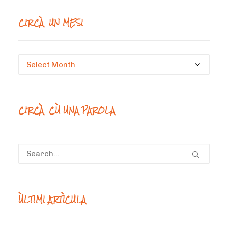
CIRCÀ UN MESI
Circà
un
mesi
CIRCÀ CÙ UNA PAROLA
ÙLTIMI ARTÌCULA