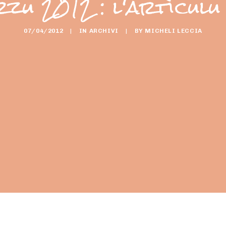
zu 2012 : l'artìculu
07/04/2012
|
IN
ARCHIVI
|
BY
MICHELI LECCIA