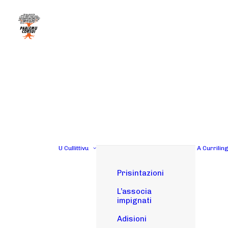
U Cullittivu
A Currilin
Prisintazioni
L’associa
impignati
Adisioni