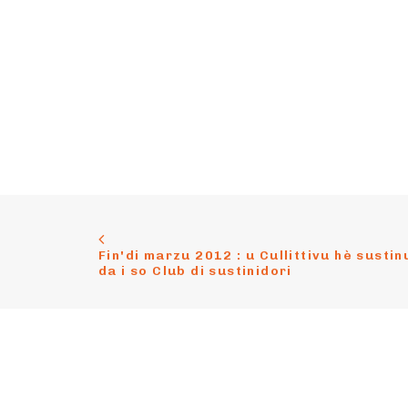
Fin'di marzu 2012 : u Cullittivu hè sustinu
da i so Club di sustinidori
Cuntattu
Suste