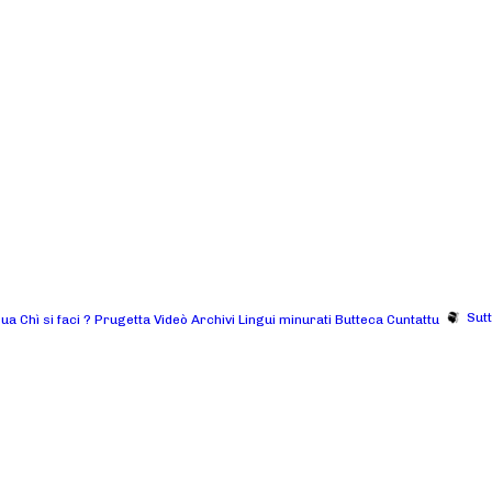
Sut
gua
Chì si faci ?
Prugetta
Videò
Archivi
Lingui minurati
Butteca
Cuntattu