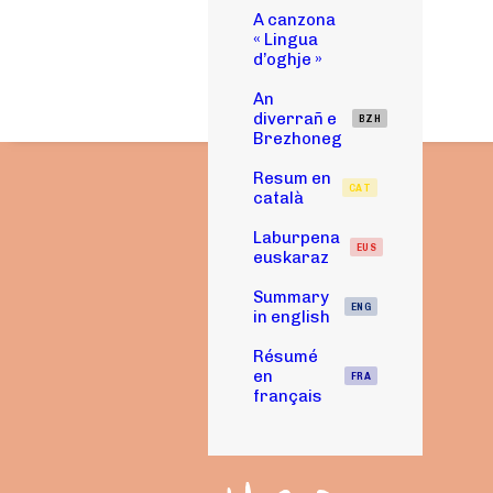
A canzona
« Lingua
d’oghje »
An
diverrañ e
BZH
Brezhoneg
Resum en
CAT
català
Laburpena
EUS
euskaraz
Summary
ENG
in english
Résumé
en
FRA
français