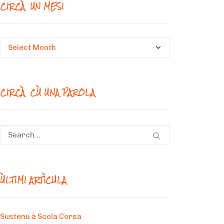
CIRCÀ UN MESI
Circà
un
mesi
CIRCÀ CÙ UNA PAROLA
ÙLTIMI ARTÌCULA
Sustenu à Scola Corsa