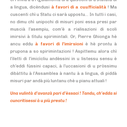
a lingua, dicèndusi
à favori di a cuufficialità
! Ma
cuscenti chì u Statu ci sarà uppostu… In tutti i casi,
no dimu chì unipochi di misuri poni essa presi par
muscià l’asempiu, com’è a rialisazioni di scoli
imirsivi à tìtulu spirimintali. Or, Pierre Ghionga hè
ancu eddu
à favori di l’imirsioni
è hè prontu à
prupona a so spirimintazioni ! Aspittemu alora chì
l’iletti di l’imicìcliu andèssini in u listessu sensu è
ch’eddi fùssini capaci, à l’uccasioni di u pròssimu
dibàttitu à l’Assamblea à nantu à a lingua, di piddà
misuri par andà più luntanu chè u pianu attuali !
Una vulintà d’avanzà pari d’èssaci ! Tandu, ch’edda si
cuncritisessi à u più prestu !