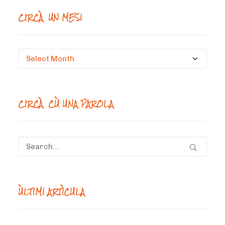
CIRCÀ UN MESI
Circà
un
mesi
CIRCÀ CÙ UNA PAROLA
ÙLTIMI ARTÌCULA