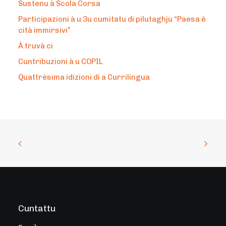
Sustenu à Scola Corsa
Participazioni à u 3u cumitatu di pilutaghju “Paesa è
cità immirsivi”
À truvà ci
Cuntribuzioni à u COPIL
Quattrèsima idizioni di a Currilingua
Cuntattu