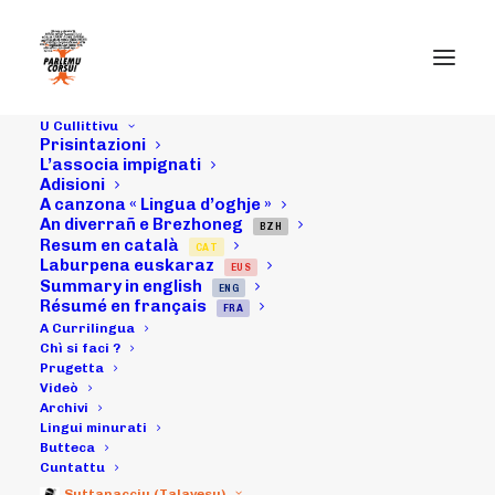
U Cullittivu
Prisintazioni
L’associa impignati
Adisioni
A canzona « Lingua d’oghje »
An diverrañ e Brezhoneg
BZH
Resum en català
CAT
U scontru cù
Laburpena euskaraz
EUS
Summary in english
ENG
Pierre Ghionga.
Résumé en français
FRA
A Currilingua
U so resucontu
Chì si faci ?
Prugetta
Videò
Archivi
Lingui minurati
27/11/2010
|
IN
ARCHIVI
|
BY
MICHELI LECCIA
Butteca
Cuntattu
Suttanacciu (Talavesu)