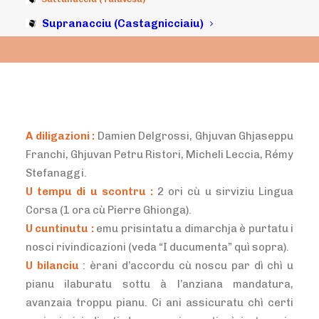
Supranacciu (Castagnicciaiu)
A diligazioni :
Damien Delgrossi, Ghjuvan Ghjaseppu
Franchi, Ghjuvan Petru Ristori, Micheli Leccia, Rémy
Stefanaggi.
U tempu di u scontru :
2 ori cù u sirviziu Lingua
Corsa (1 ora cù Pierre Ghionga).
U cuntinutu :
emu prisintatu a dimarchja è purtatu i
nosci rivindicazioni (veda “I ducumenta” quì sopra).
U bilanciu
: èrani d’accordu cù noscu par dì chì u
pianu ilaburatu sottu à l’anziana mandatura,
avanzaia troppu pianu. Ci ani assicuratu chì certi