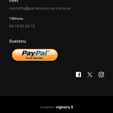
Email
cuntattu@parlemucorsu.corsica
Tilèfunu
06 78 65 20 72
Sustenu