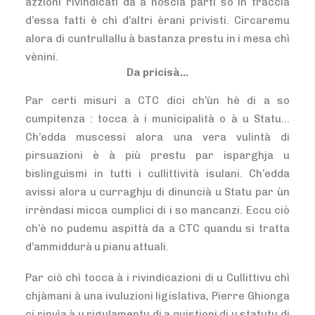
azzioni rivindicati da a noscia parti sò in traccia
d’essa fatti è chì d’altri èrani privisti. Circaremu
alora di cuntrullallu à bastanza prestu in i mesa chì
vènini.
Da pricisà…
Par certi misuri a CTC dici ch’ùn hè di a so
cumpitenza : tocca à i municipalità o à u Statu…
Ch’edda muscessi alora una vera vulintà di
pirsuazioni è à più prestu par isparghja u
bislinguìsmi in tutti i cullittività isulani. Ch’edda
avissi alora u curraghju di dinuncià u Statu par ùn
irrèndasi micca cumplici di i so mancanzi. Eccu ciò
ch’è no pudemu aspittà da a CTC quandu si tratta
d’ammiddurà u pianu attuali.
Par ciò chì tocca à i rivindicazioni di u Cullittivu chì
chjàmani à una ivuluzioni ligislativa, Pierre Ghionga
ci rinvìa à u rigulamentu di a quistioni di u statutu di