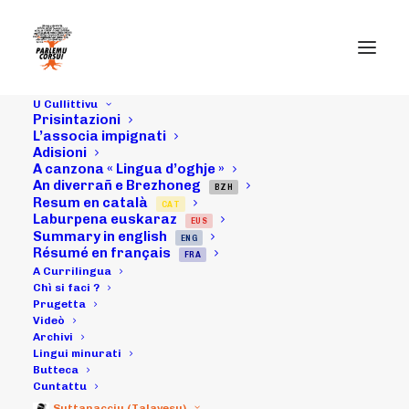
U Cullittivu
Prisintazioni
L’associa impignati
Adisioni
A canzona « Lingua d’oghje »
U scontru cù
An diverrañ e Brezhoneg
BZH
Resum en català
CAT
Pierre Ghionga. I
Laburpena euskaraz
EUS
Summary in english
ENG
ducumenta
Résumé en français
FRA
A Currilingua
purtati da u
Chì si faci ?
Prugetta
Videò
Cullittivu
Archivi
Lingui minurati
Butteca
Cuntattu
27/11/2010
|
IN
ARCHIVI
|
BY
MICHELI LECCIA
Suttanacciu (Talavesu)