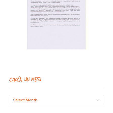
CIRCÀ UN MESI
Circà
un
mesi