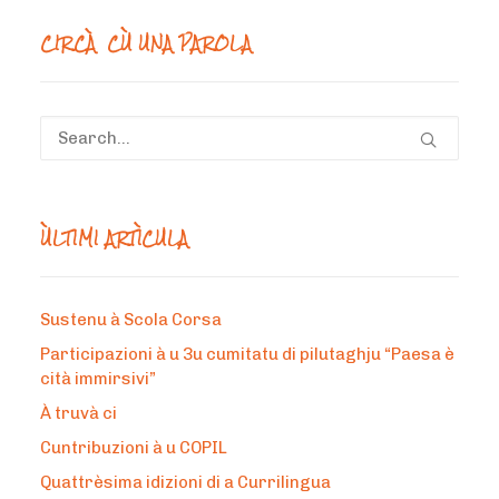
CIRCÀ CÙ UNA PAROLA
ÙLTIMI ARTÌCULA
Sustenu à Scola Corsa
Participazioni à u 3u cumitatu di pilutaghju “Paesa è
cità immirsivi”
À truvà ci
Cuntribuzioni à u COPIL
Quattrèsima idizioni di a Currilingua