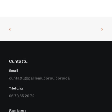
Cuntattu
Email
cuntattu@parlemucorsu.corsica
Tilèfunu
06 78 65 20 72
Sustenu