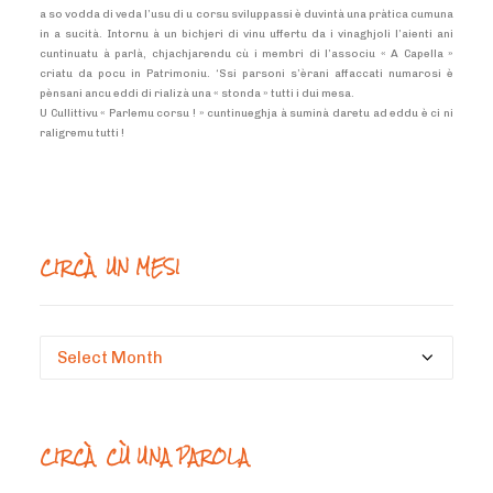
a so vodda di veda l’usu di u corsu sviluppassi è duvintà una pràtica cumuna
in a sucità. Intornu à un bichjeri di vinu uffertu da i vinaghjoli l’aienti ani
cuntinuatu à parlà, chjachjarendu cù i membri di l’associu « A Capella »
criatu da pocu in Patrimoniu. ‘Ssi parsoni s’èrani affaccati numarosi è
pènsani ancu eddi di rializà una « stonda » tutti i dui mesa.
U Cullittivu « Parlemu corsu ! » cuntinueghja à suminà daretu ad eddu è ci ni
raligremu tutti !
CIRCÀ UN MESI
Circà
un
mesi
CIRCÀ CÙ UNA PAROLA