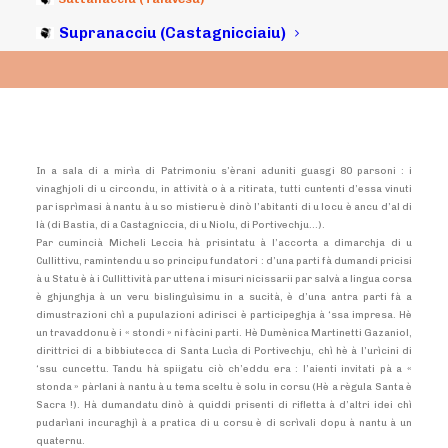
27/01/2008
|
IN
ARCHIVI
|
BY
MICHELI LECCIA
Supranacciu (Castagnicciaiu)
In a sala di a mirìa di Patrimoniu s’èrani aduniti guasgi 80 parsoni : i
vinaghjoli di u circondu, in attività o à a ritirata, tutti cuntenti d’essa vinuti
par isprìmasi à nantu à u so mistieru è dinò l’abitanti di u locu è ancu d’al di
là (di Bastia, di a Castagniccia, di u Niolu, di Portivechju…).
Par cumincià Micheli Leccia hà prisintatu à l’accorta a dimarchja di u
Cullittivu, ramintendu u so principu fundatori : d’una parti fà dumandi pricisi
à u Statu è à i Cullittività par uttena i misuri nicissarii par salvà a lingua corsa
è ghjunghja à un veru bislinguìsimu in a sucità, è d’una antra parti fà a
dimustrazioni chì a pupulazioni adirisci è participeghja à ‘ssa impresa. Hè
un travaddonu è i « stondi » ni fàcini parti. Hè Dumènica Martinetti Gazaniol,
dirittrici di a bibbiutecca di Santa Lucìa di Portivechju, chì hè à l’urìcini di
‘ssu cuncettu. Tandu hà spiigatu ciò ch’eddu era : l’aienti invitati pà a «
stonda » pàrlani à nantu à u tema sceltu è solu in corsu (Hè a règula Santa è
Sacra !). Hà dumandatu dinò à quiddi prisenti di rifletta à d’altri idei chì
pudarìani incuraghjì à a pratica di u corsu è di scrìvali dopu à nantu à un
quaternu.