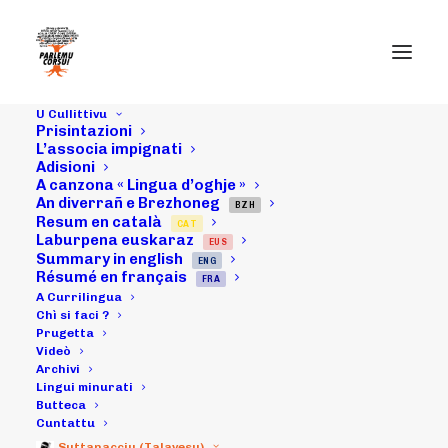
U Cullittivu
Prisintazioni
L’associa impignati
Adisioni
U 26 di
A canzona « Lingua d’oghje »
An diverrañ e Brezhoneg
ghjinnaghju
BZH
Resum en català
CAT
Laburpena euskaraz
EUS
2008 : "Stonda
Summary in english
ENG
Résumé en français
FRA
corsa" in
A Currilingua
Chì si faci ?
Prugetta
Patrimoniu.
Videò
Archivi
Resucontu
Lingui minurati
Butteca
Cuntattu
Suttanacciu (Talavesu)