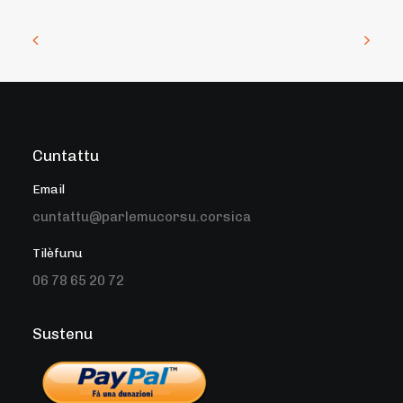
Cuntattu
Email
cuntattu@parlemucorsu.corsica
Tilèfunu
06 78 65 20 72
Sustenu