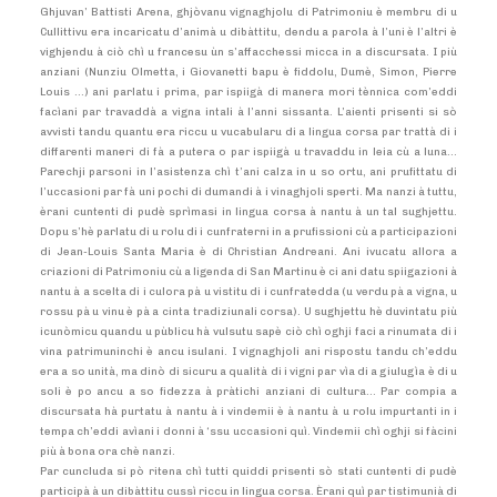
Ghjuvan’ Battisti Arena, ghjòvanu vignaghjolu di Patrimoniu è membru di u
Cullittivu era incaricatu d’animà u dibàttitu, dendu a parola à l’uni è l’altri è
vighjendu à ciò chì u francesu ùn s’affacchessi micca in a discursata. I più
anziani (Nunziu Olmetta, i Giovanetti bapu è fiddolu, Dumè, Simon, Pierre
Louis …) ani parlatu i prima, par ispiigà di manera mori tènnica com’eddi
facìani par travaddà a vigna intali à l’anni sissanta. L’aienti prisenti si sò
avvisti tandu quantu era riccu u vucabularu di a lingua corsa par trattà di i
diffarenti maneri di fà a putera o par ispiigà u travaddu in leia cù a luna…
Parechji parsoni in l’asistenza chì t’ani calza in u so ortu, ani prufittatu di
l’uccasioni par fà uni pochi di dumandi à i vinaghjoli sperti. Ma nanzi à tuttu,
èrani cuntenti di pudè sprìmasi in lingua corsa à nantu à un tal sughjettu.
Dopu s’hè parlatu di u rolu di i cunfraterni in a prufissioni cù a participazioni
di Jean-Louis Santa Maria è di Christian Andreani. Ani ivucatu allora a
criazioni di Patrimoniu cù a ligenda di San Martinu è ci ani datu spiigazioni à
nantu à a scelta di i culora pà u vistitu di i cunfratedda (u verdu pà a vigna, u
rossu pà u vinu è pà a cinta tradiziunali corsa). U sughjettu hè duvintatu più
icunòmicu quandu u pùblicu hà vulsutu sapè ciò chì oghji faci a rinumata di i
vina patrimuninchi è ancu isulani. I vignaghjoli ani rispostu tandu ch’eddu
era a so unità, ma dinò di sicuru a qualità di i vigni par vìa di a giulugìa è di u
soli è po ancu a so fidezza à pràtichi anziani di cultura… Par compia a
discursata hà purtatu à nantu à i vindemii è à nantu à u rolu impurtanti in i
tempa ch’eddi avìani i donni à ‘ssu uccasioni quì. Vindemii chì oghji si fàcini
più à bona ora chè nanzi.
Par cuncluda si pò ritena chì tutti quiddi prisenti sò stati cuntenti di pudè
participà à un dibàttitu cussì riccu in lingua corsa. Èrani quì par tistimunià di