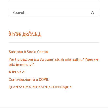
ÙLTIMI ARTÌCULA
Sustenu à Scola Corsa
Participazioni à u 3u cumitatu di pilutaghju “Paesa è
cità immirsivi”
À truvà ci
Cuntribuzioni à u COPIL
Quattrèsima idizioni di a Currilingua