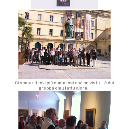
Ci semu ritrovi più numarosi chè privistu… è dui
gruppa emu fattu alora…