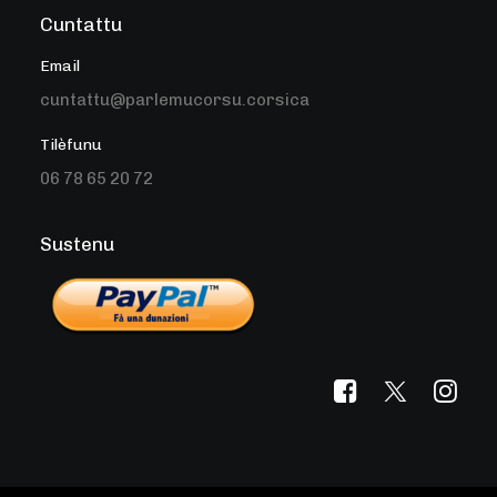
Cuntattu
Email
cuntattu@parlemucorsu.corsica
Tilèfunu
06 78 65 20 72
Sustenu