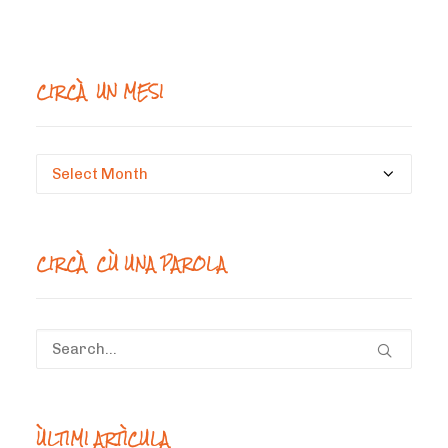
CIRCÀ UN MESI
Circà
un
mesi
CIRCÀ CÙ UNA PAROLA
ÙLTIMI ARTÌCULA