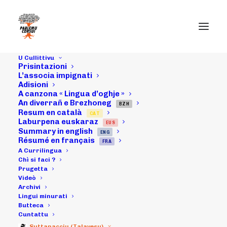
U Cullittivu
Prisintazioni
L’associa impignati
Adisioni
A canzona « Lingua d’oghje »
An diverrañ e Brezhoneg
BZH
Resum en català
CAT
Vìsita in lingua
Laburpena euskaraz
EUS
Summary in english
ENG
corsa di u Museu
Résumé en français
FRA
A Currilingua
Fesch d'Aiacciu
Chì si faci ?
Prugetta
Videò
Archivi
Lingui minurati
17/09/2010
|
IN
ARCHIVI
|
BY
MICHELI LECCIA
Butteca
Cuntattu
Suttanacciu (Talavesu)