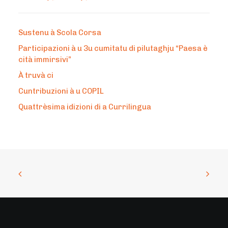
Sustenu à Scola Corsa
Participazioni à u 3u cumitatu di pilutaghju “Paesa è
cità immirsivi”
À truvà ci
Cuntribuzioni à u COPIL
Quattrèsima idizioni di a Currilingua