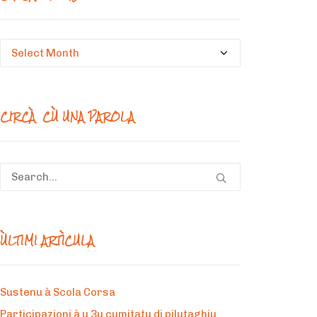
Circà
un
mesi
CIRCÀ CÙ UNA PAROLA
ÙLTIMI ARTÌCULA
Sustenu à Scola Corsa
Participazioni à u 3u cumitatu di pilutaghju