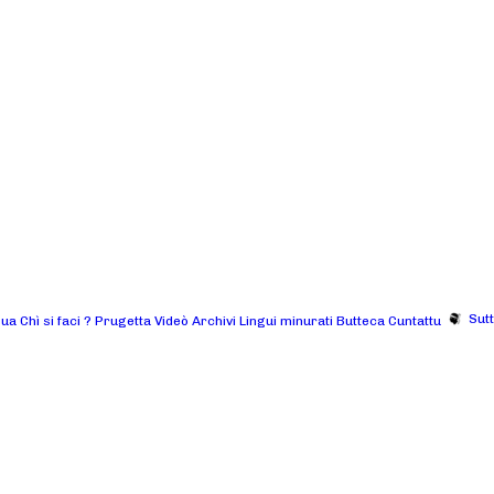
Sut
gua
Chì si faci ?
Prugetta
Videò
Archivi
Lingui minurati
Butteca
Cuntattu