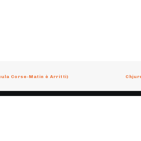
cula Corse-Matin è Arritti)
Chjurn
nu