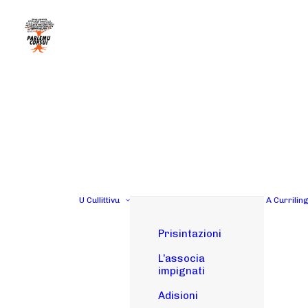
U Cullittivu
A Currilin
Prisintazioni
L’associa
impignati
Adisioni