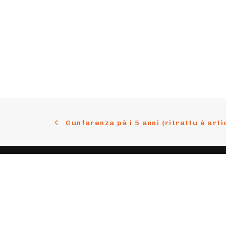
Cunfarenza pà i 5 anni (ritrattu è artì
Cuntattu
Suste
Email
cuntattu@parlemucorsu.corsica