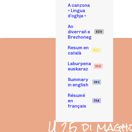
A canzona
« Lingua
d’oghje »
An
diverrañ e
BZH
Brezhoneg
Resum en
CAT
català
Laburpena
EUS
euskaraz
Summary
ENG
in english
Résumé
en
FRA
français
U 25 di magh