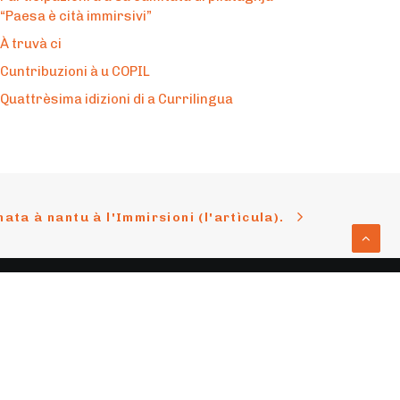
“Paesa è cità immirsivi”
À truvà ci
Cuntribuzioni à u COPIL
Quattrèsima idizioni di a Currilingua
ata à nantu à l'Immirsioni (l'artìcula).