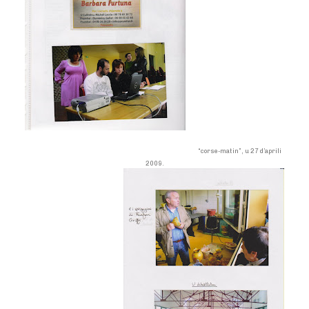
“corse-matin”, u 27 d’aprili
2009.