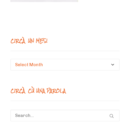
CIRCÀ UN MESI
Circà
un
mesi
CIRCÀ CÙ UNA PAROLA