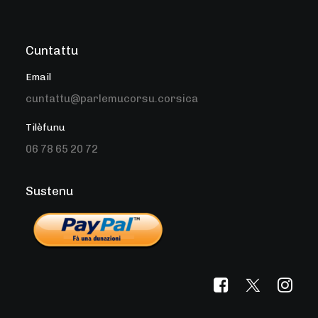
Cuntattu
Email
cuntattu@parlemucorsu.corsica
Tilèfunu
06 78 65 20 72
Sustenu