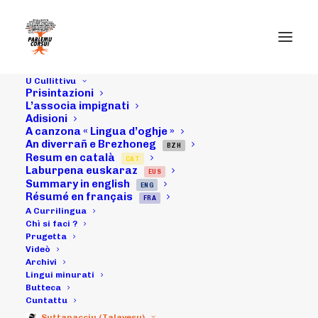
U Cullittivu
Prisintazioni
L’associa impignati
Adisioni
A canzona « Lingua d’oghje »
Ghjurnata
An diverrañ e Brezhoneg
BZH
Resum en català
CAT
"Lingua corsa è
Laburpena euskaraz
EUS
Summary in english
ENG
impresi" in
Résumé en français
FRA
A Currilingua
Prumitei, in
Chì si faci ?
Prugetta
Videò
Francardu
Archivi
Lingui minurati
Butteca
Cuntattu
25/04/2009
|
IN
ARCHIVI
|
BY
MICHELI LECCIA
Suttanacciu (Talavesu)