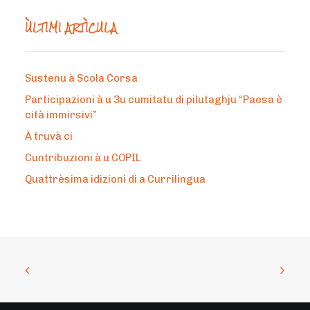
ÙLTIMI ARTÌCULA
Sustenu à Scola Corsa
Participazioni à u 3u cumitatu di pilutaghju “Paesa è
cità immirsivi”
À truvà ci
Cuntribuzioni à u COPIL
Quattrèsima idizioni di a Currilingua