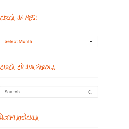
CIRCÀ UN MESI
Circà
un
mesi
CIRCÀ CÙ UNA PAROLA
ÙLTIMI ARTÌCULA