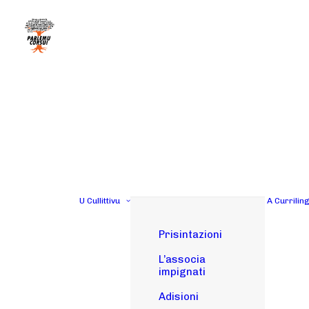
U Cullittivu
A Currilin
Prisintazioni
L’associa
impignati
Adisioni