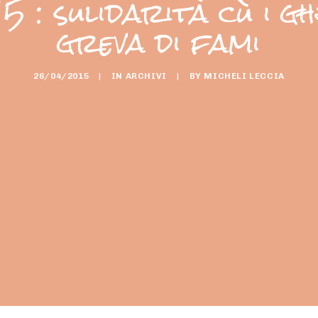
 : sulidarità cù i gh
greva di fami
26/04/2015
|
IN
ARCHIVI
|
BY
MICHELI LECCIA