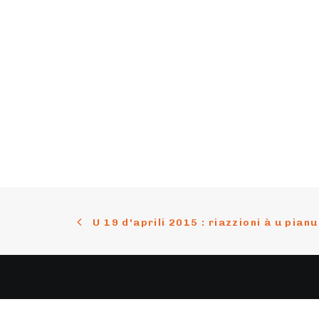
U 19 d'aprili 2015 : riazzioni à u pian
Cuntattu
Suste