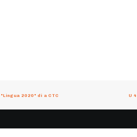
u "Lingua 2020" di a CTC
U 4
nu