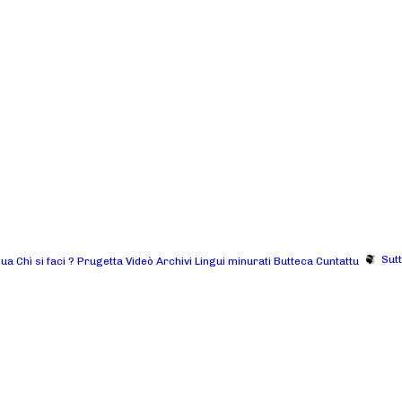
Sut
gua
Chì si faci ?
Prugetta
Videò
Archivi
Lingui minurati
Butteca
Cuntattu