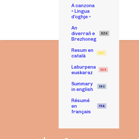
A canzona
« Lingua
d’oghje »
An
diverrañ e
BZH
Brezhoneg
Resum en
CAT
català
Laburpena
EUS
euskaraz
Summary
ENG
in english
Résumé
en
FRA
français