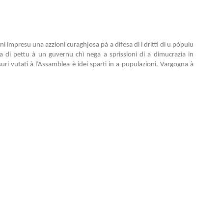
ani impresu una azzioni curaghjosa pà a difesa di i dritti di u pòpulu
a di pettu à un guvernu chì nega a sprissioni di a dimucrazìa in
isuri vutati à l’Assamblea è idei sparti in a pupulazioni. Vargogna à