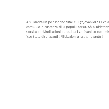
A sulidarità ùn pò essa chè tutali cù i ghjòvani di a GI ch’
corsu. Sò a cuscenza di u pòpulu corsu. Sò a Risistenz
Còrsica : i rivindicazioni purtati da i ghjòvani sò tutti m
‘ssu Statu disprizzanti ! Filicitazioni à ‘ssa ghjuvantù !