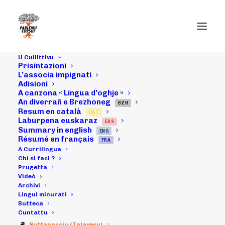
U Cullittivu
Prisintazioni
L’associa impignati
Adisioni
A canzona « Lingua d’oghje »
An diverrañ e Brezhoneg
Cuminicatu à
BZH
Resum en català
CAT
Laburpena euskaraz
EUS
pettu à i lizzioni
Summary in english
ENG
Résumé en français
FRA
tarrituriali di
A Currilingua
Chì si faci ?
Prugetta
marzu
Videò
Archivi
Lingui minurati
Butteca
23/02/2010
|
IN
ARCHIVI
|
BY
MICHELI LECCIA
Cuntattu
Suttanacciu (Talavesu)