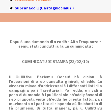
Supranacciu (Castagnicciaiu)
Dopu à una dumanda di a radiò « Alta Frequenza »
semu stati cundutti à fà un cuminicatu :
CUMINICATU DI STAMPA (23/02/10)
U Cullittivu Parlemu Corsu! hà dicisu, à
l’uccasioni di a so cunsulta ginirali, ch’eddu ùn
circarìa micca d’addrizzassi à i diffarenti listi di a
campagna pà i Tarrituriali. Par eddu, ùn vali a
pena di dumandà à i pulìtichi ciò ch’eddi pènsani di
i so pruposti, vistu ch’eddu hè prestu fattu, pà i
muvimenta o i partita di risponda cù fisichetti o di
fà prumessi. Di tutta manera, pà u Cullittivu