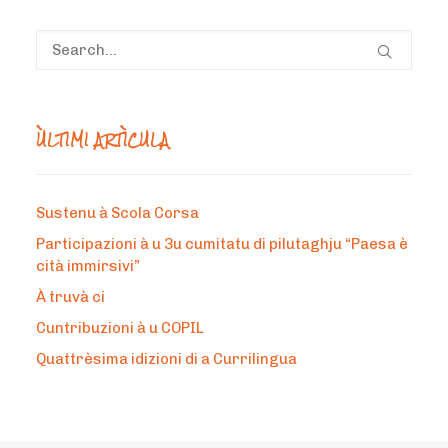
ÙLTIMI ARTÌCULA
Sustenu à Scola Corsa
Participazioni à u 3u cumitatu di pilutaghju “Paesa è
cità immirsivi”
À truvà ci
Cuntribuzioni à u COPIL
Quattrèsima idizioni di a Currilingua