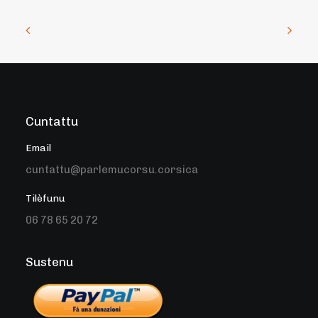
Cuntattu
Email
cuntattu@parlemucorsu.corsica
Tilèfunu
06 78 65 20 72
Sustenu