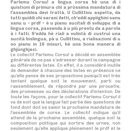
Parlemu Corsu! a lingua corsa hè una di i
quistioni di primura chì a pròssima mandatura di
l’assamblea devi trattà. U Cullittivu aspetta, da
tutti quiddi chì sarani iletti, ch’eddi appìighini sanu
sanu u « prdf » è u pianu sucitali di sviluppu di a
lingua corsa, passendu à u più prestu da a parola
à i fatti. S’edda hè riali a vulintà di custruì una
sucità bislingua, pà u Cullittivu, a rialisazioni di u
so pianu in 16 misuri, hè una bona manera di
ghjùnghjaci.
Le collectif Parlemu Corsu! a décidé en assemblée
générale de ne pas s’adresser durant la campagne
au différentes listes. En effet, il a considéré inutile
de demander à chacune des listes en présence ce
qu’elle pense de ses propositions puisqu’il est très
tentant quelque soit le mouvement, parti ou
rassemblement, de répondre par une pirouette,
des promesses ou des déclarations d’intention. De
toute les façons, pour le collectif Parlemu Corsu! il
va de soit que la langue fait partie des questions de
fond dont doit se saisir la prochaine mandature de
l’assemblée de corse. Le collectif indique qu’il
attend de la prochaine assemblée, quelque soit la
composition politique qui sortira des urnes, non
seulement qu’elle applique pleinement le prdf et le