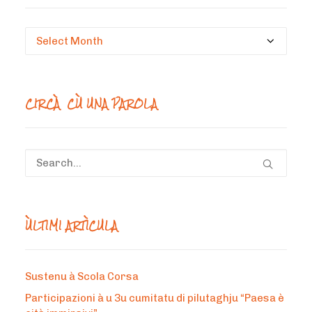
Circà
un
mesi
CIRCÀ CÙ UNA PAROLA
ÙLTIMI ARTÌCULA
Sustenu à Scola Corsa
Participazioni à u 3u cumitatu di pilutaghju “Paesa è