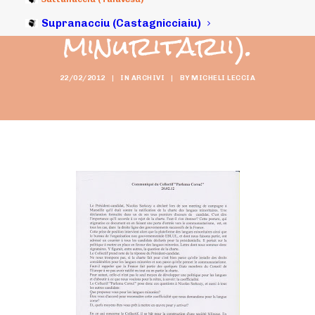
lingui
Supranacciu (Castagnicciaiu)
minuritarii).
22/02/2012
|
IN
ARCHIVI
|
BY
MICHELI LECCIA