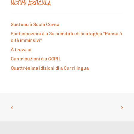
ÙLTIMI ARTÌCULA
Sustenu à Scola Corsa
Participazioni à u 3u cumitatu di pilutaghju “Paesa è
cità immirsivi”
À truvà ci
Cuntribuzioni à u COPIL
Quattrèsima idizioni di a Currilingua