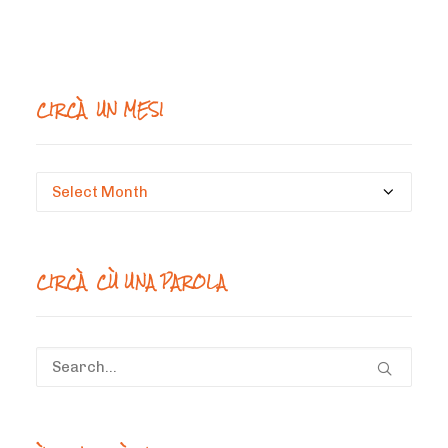
CIRCÀ UN MESI
Circà
un
mesi
CIRCÀ CÙ UNA PAROLA