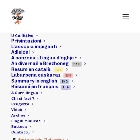
U Cullittivu
Prisintazioni
U cuminicatu di u
L’associa impignati
Adisioni
A canzona « Lingua d’oghje »
Cullittivu par
An diverrañ e Brezhoneg
BZH
Resum en català
CAT
risponda à
Laburpena euskaraz
EUS
Summary in english
ENG
Nicolas Sarkozy
Résumé en français
FRA
A Currilingua
(ch'ùn voli
Chì si faci ?
Prugetta
Videò
ratificà a
Archivi
Lingui minurati
càrtula di i
Butteca
Cuntattu
Suttanacciu (Talavesu)