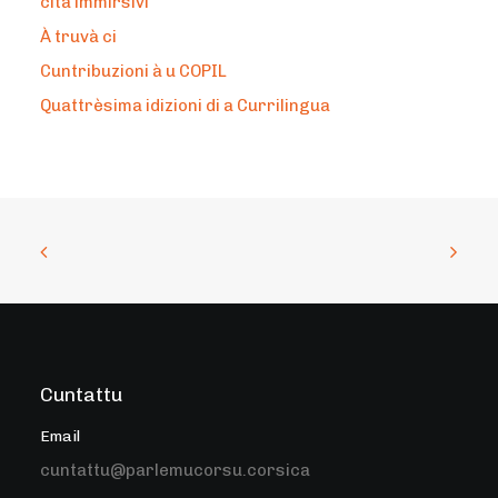
cità immirsivi”
À truvà ci
Cuntribuzioni à u COPIL
Quattrèsima idizioni di a Currilingua
Cuntattu
Email
cuntattu@parlemucorsu.corsica