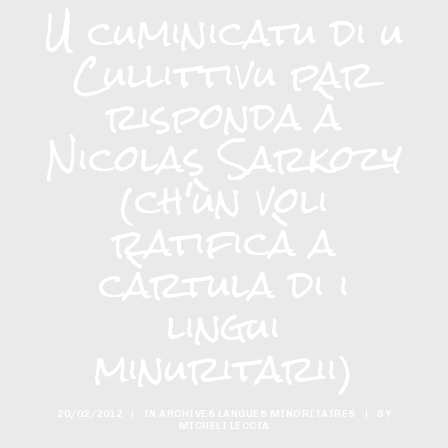
U cuminicatu di u
Cullittivu par
risponda à
Nicolas Sarkozy
(ch'ùn voli
ratificà a
càrtula di i
lingui
minuritarii)
20/02/2012
|
IN
ARCHIVES LANGUES MINORITAIRES
|
BY
MICHELI LECCIA