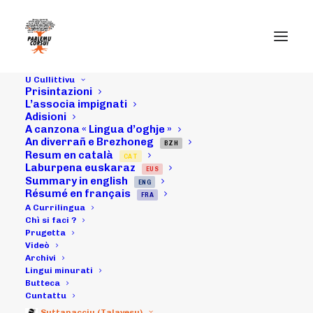
U Cullittivu
Prisintazioni
L’associa impignati
Adisioni
Cuminicatu dopu
A canzona « Lingua d’oghje »
An diverrañ e Brezhoneg
à u votu di a
BZH
Resum en català
CAT
Laburpena euskaraz
EUS
Cullittività
Summary in english
ENG
Résumé en français
FRA
Tarrituriali d’un
A Currilingua
Chì si faci ?
Prugetta
pianu pà a lingua
Videò
Archivi
corsa
Lingui minurati
Butteca
Cuntattu
Suttanacciu (Talavesu)