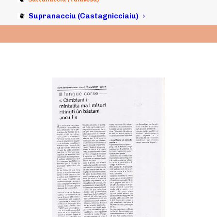
20/08/2007
|
IN
ARCHIVI
|
BY
MICHELI LECCIA
Supranacciu (Castagnicciaiu)