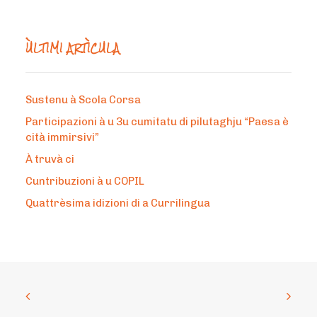
ÙLTIMI ARTÌCULA
Sustenu à Scola Corsa
Participazioni à u 3u cumitatu di pilutaghju “Paesa è
cità immirsivi”
À truvà ci
Cuntribuzioni à u COPIL
Quattrèsima idizioni di a Currilingua