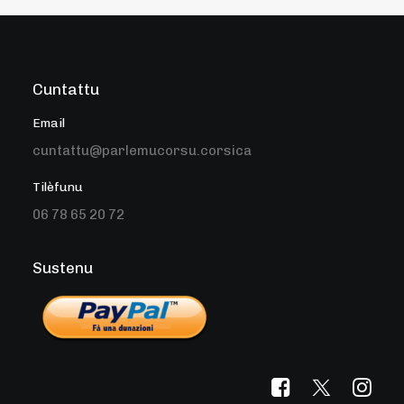
Cuntattu
Email
cuntattu@parlemucorsu.corsica
Tilèfunu
06 78 65 20 72
Sustenu