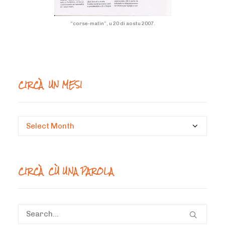
“corse-matin”, u 20 di aostu 2007.
CIRCÀ UN MESI
Circà
un
mesi
CIRCÀ CÙ UNA PAROLA