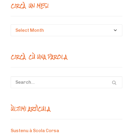
CIRCÀ UN MESI
Circà
un
mesi
CIRCÀ CÙ UNA PAROLA
ÙLTIMI ARTÌCULA
Sustenu à Scola Corsa