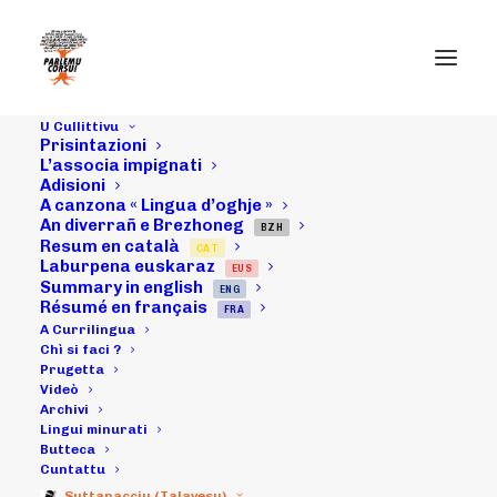
U Cullittivu
Prisintazioni
L’associa impignati
Adisioni
A canzona « Lingua d’oghje »
U 17 di sittembri
An diverrañ e Brezhoneg
BZH
Resum en català
CAT
2011 : "Stonda
Laburpena euskaraz
EUS
Summary in english
ENG
Corsa" à u lavu
Résumé en français
FRA
A Currilingua
d'u Melu
Chì si faci ?
Prugetta
Videò
(l'artìcula)
Archivi
Lingui minurati
Butteca
Cuntattu
18/09/2011
|
IN
ARCHIVI
|
BY
MICHELI LECCIA
Suttanacciu (Talavesu)