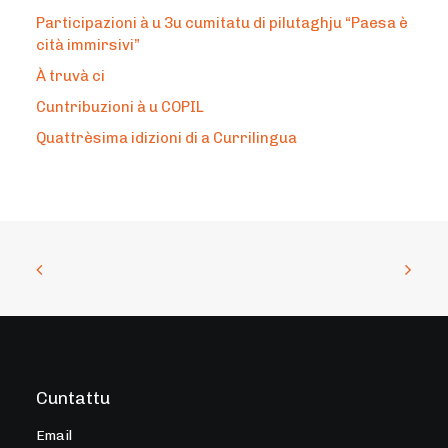
Participazioni à u 3u cumitatu di pilutaghju “Paesa è
cità immirsivi”
À truvà ci
Cuntribuzioni à u COPIL
Quattrèsima idizioni di a Currilingua
Cuntattu
Email