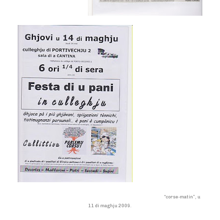
“corse-matin”, u
11 di maghju 2009.