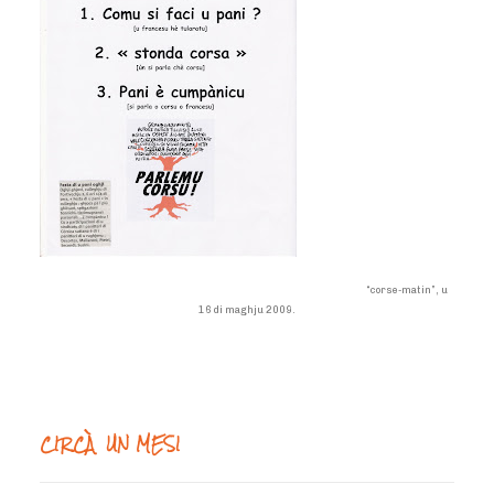
“corse-matin”, u
16 di maghju 2009.
CIRCÀ UN MESI