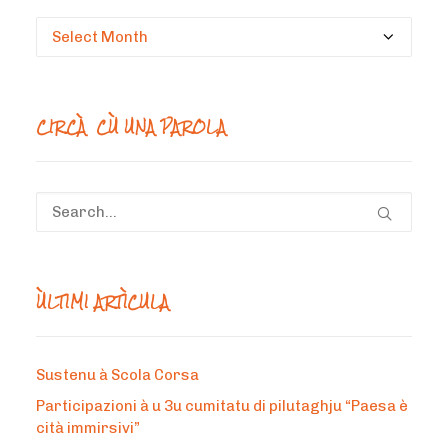
Circà
un
mesi
CIRCÀ CÙ UNA PAROLA
ÙLTIMI ARTÌCULA
Sustenu à Scola Corsa
Participazioni à u 3u cumitatu di pilutaghju “Paesa è
cità immirsivi”