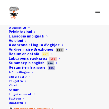
U Cullittivu
Prisintazioni
L’associa impignati
Adisioni
A canzona « Lingua d’oghje »
An diverrañ e Brezhoneg
BZH
Resum en català
CAT
"Festa di u pani"
Laburpena euskaraz
EUS
Summary in english
ENG
in cullegiu, in
Résumé en français
FRA
A Currilingua
Portivechju
Chì si faci ?
Prugetta
Videò
Archivi
Lingui minurati
14/05/2009
|
IN
ARCHIVI
|
BY
MICHELI LECCIA
Butteca
Cuntattu
Suttanacciu (Talavesu)