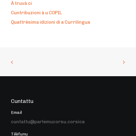
À truvà ci
Cuntribuzioni à u COPIL
Quattrèsima idizioni di a Currilingua
Cuntattu
Email
cuntattu@parlemucorsu.corsica
Tilèfunu