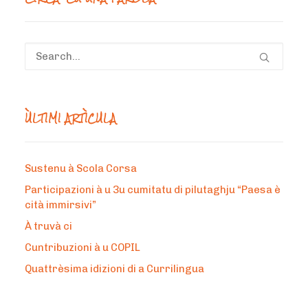
ÙLTIMI ARTÌCULA
Sustenu à Scola Corsa
Participazioni à u 3u cumitatu di pilutaghju “Paesa è
cità immirsivi”
À truvà ci
Cuntribuzioni à u COPIL
Quattrèsima idizioni di a Currilingua