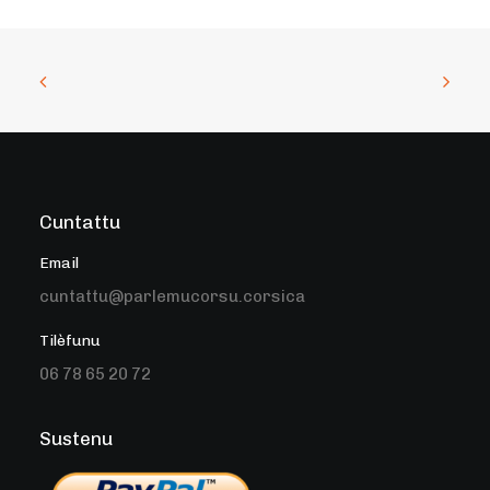
Cuntattu
Email
cuntattu@parlemucorsu.corsica
Tilèfunu
06 78 65 20 72
Sustenu