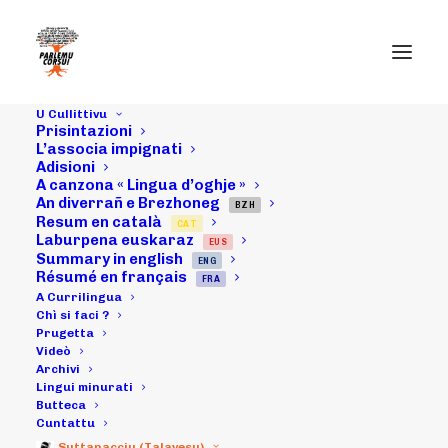
U Cullittivu
Prisintazioni
L’associa impignati
Adisioni
A canzona « Lingua d’oghje »
Cunfarenza pà i
An diverrañ e Brezhoneg
BZH
Resum en català
CAT
5 anni (ritrattu
Laburpena euskaraz
EUS
Summary in english
ENG
è artìcula
Résumé en français
FRA
A Currilingua
Corse-Matin è
Chì si faci ?
Prugetta
Videò
Arritti)
Archivi
Lingui minurati
Butteca
Cuntattu
21/05/2012
|
IN
ARCHIVI
|
BY
MICHELI LECCIA
Suttanacciu (Talavesu)