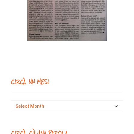
CIRCÀ UN MESI
Circà
un
mesi
CIRCÀ CÙ UNA PAROLA