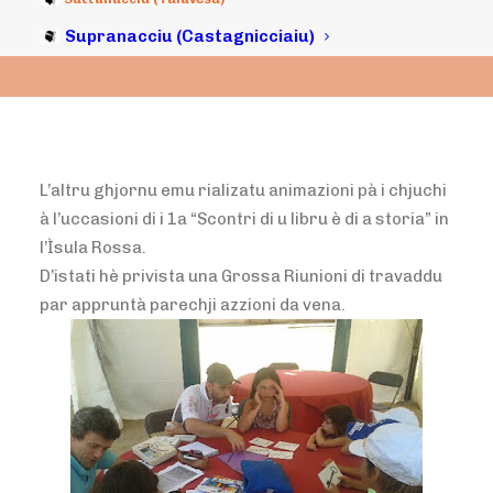
Supranacciu (Castagnicciaiu)
L’altru ghjornu emu rializatu animazioni pà i chjuchi
à l’uccasioni di i 1a “Scontri di u libru è di a storia” in
l’Ìsula Rossa.
D’istati hè privista una Grossa Riunioni di travaddu
par appruntà parechji azzioni da vena.