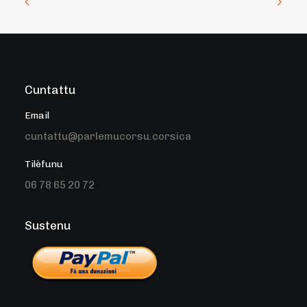
Cuntattu
Email
cuntattu@parlemucorsu.corsica
Tilèfunu
06 78 65 20 72
Sustenu