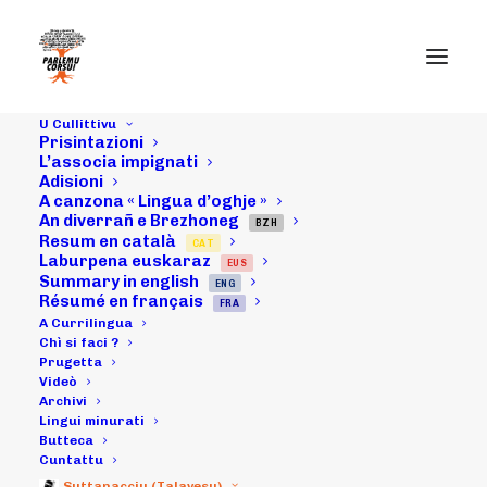
U Cullittivu
Prisintazioni
L’associa impignati
Adisioni
A canzona « Lingua d’oghje »
An diverrañ e Brezhoneg
BZH
Resum en català
CAT
U 4 di luddu 2015
Laburpena euskaraz
EUS
Summary in english
ENG
: animazioni pà i
Résumé en français
FRA
A Currilingua
ziteddi
Chì si faci ?
Prugetta
Videò
Archivi
Lingui minurati
06/07/2015
|
IN
ARCHIVI
|
BY
MICHELI LECCIA
Butteca
Cuntattu
Suttanacciu (Talavesu)