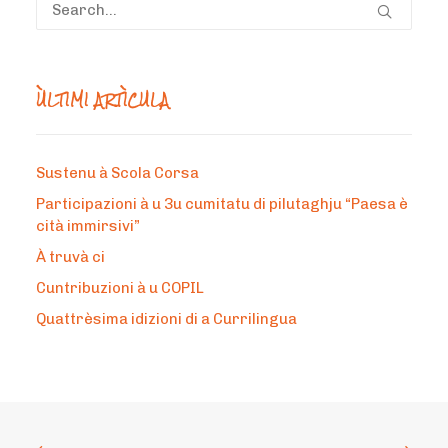
ÙLTIMI ARTÌCULA
Sustenu à Scola Corsa
Participazioni à u 3u cumitatu di pilutaghju “Paesa è
cità immirsivi”
À truvà ci
Cuntribuzioni à u COPIL
Quattrèsima idizioni di a Currilingua