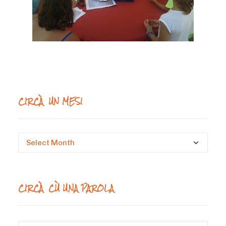
CIRCÀ UN MESI
Circà
un
mesi
CIRCÀ CÙ UNA PAROLA