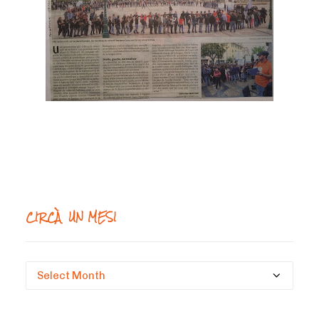
CIRCÀ UN MESI
Circà
un
mesi