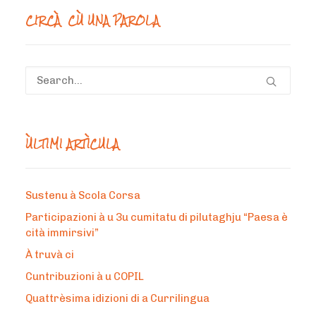
CIRCÀ CÙ UNA PAROLA
ÙLTIMI ARTÌCULA
Sustenu à Scola Corsa
Participazioni à u 3u cumitatu di pilutaghju “Paesa è
cità immirsivi”
À truvà ci
Cuntribuzioni à u COPIL
Quattrèsima idizioni di a Currilingua