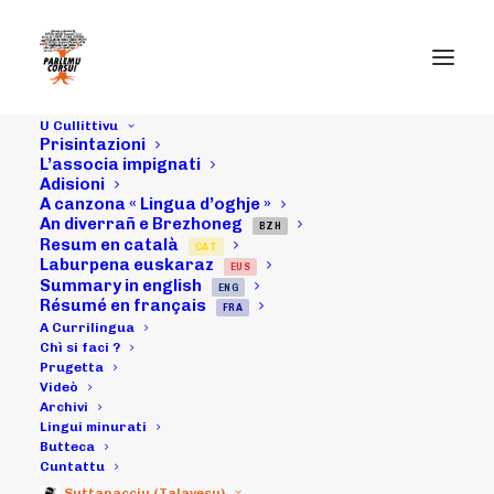
U Cullittivu
Prisintazioni
L’associa impignati
Adisioni
A canzona « Lingua d’oghje »
An diverrañ e Brezhoneg
BZH
Resum en català
CAT
U 24 d'uttrovi
Laburpena euskaraz
EUS
Summary in english
ENG
2015 : Granìtula
Résumé en français
FRA
A Currilingua
Rivindicativa
Chì si faci ?
Prugetta
Videò
Archivi
Lingui minurati
16/10/2015
|
IN
ARCHIVI
|
BY
MICHELI LECCIA
Butteca
Cuntattu
Suttanacciu (Talavesu)