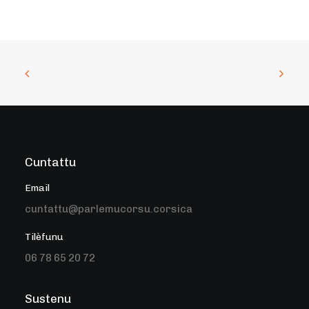
Cuntattu
Email
cuntattu@parlemucorsu.corsica
Tilèfunu
06 78 65 20 72
Sustenu