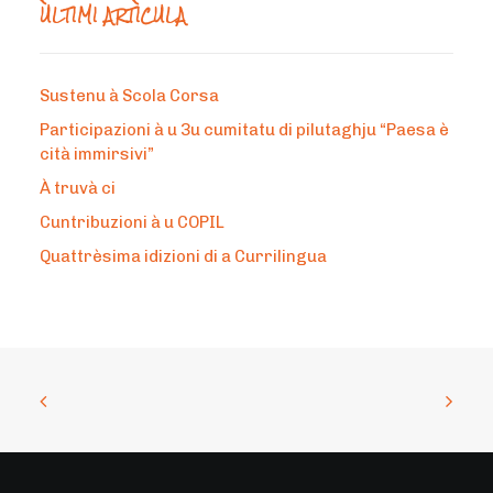
ÙLTIMI ARTÌCULA
Sustenu à Scola Corsa
Participazioni à u 3u cumitatu di pilutaghju “Paesa è
cità immirsivi”
À truvà ci
Cuntribuzioni à u COPIL
Quattrèsima idizioni di a Currilingua