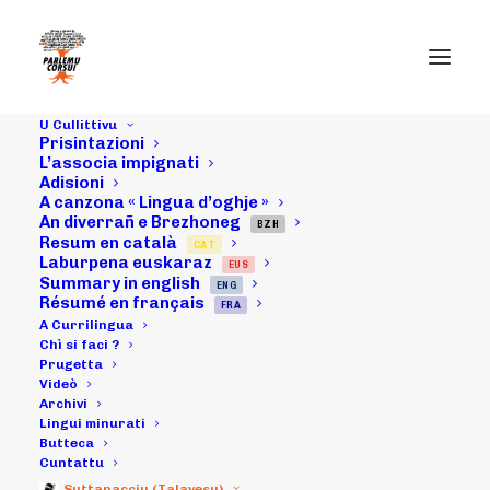
U Cullittivu
Prisintazioni
L’associa impignati
Adisioni
A canzona « Lingua d’oghje »
An diverrañ e Brezhoneg
U 24 di maghju
BZH
Resum en català
CAT
Laburpena euskaraz
EUS
2014: a
Summary in english
ENG
Résumé en français
FRA
Manifistazioni
A Currilingua
Chì si faci ?
Prugetta
Fistiva 7
Videò
Archivi
Lingui minurati
Butteca
20/07/2014
|
IN
ARCHIVI
|
BY
MICHELI LECCIA
Cuntattu
Suttanacciu (Talavesu)