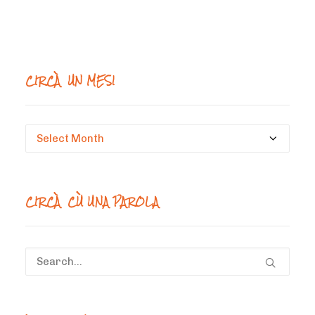
CIRCÀ UN MESI
Circà
un
mesi
CIRCÀ CÙ UNA PAROLA