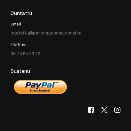
Cuntattu
Email
cuntattu@parlemucorsu.corsica
Tilèfunu
06 78 65 20 72
Sustenu