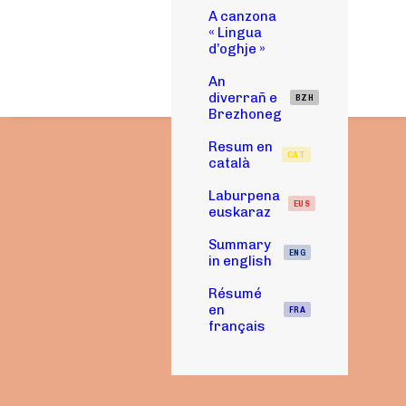
A canzona
« Lingua
d’oghje »
An
diverrañ e
BZH
Brezhoneg
Resum en
CAT
català
Laburpena
EUS
euskaraz
Summary
ENG
in english
Résumé
en
FRA
français