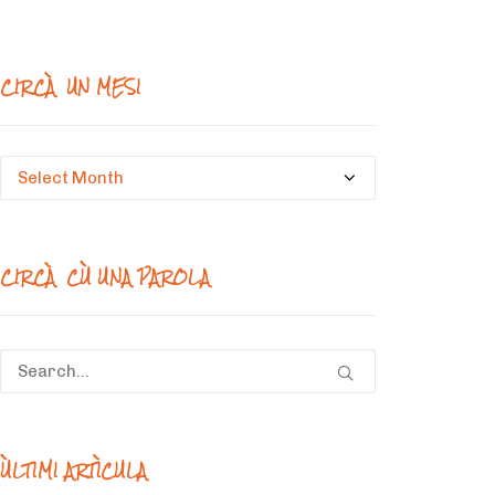
CIRCÀ UN MESI
Circà
un
mesi
CIRCÀ CÙ UNA PAROLA
ÙLTIMI ARTÌCULA