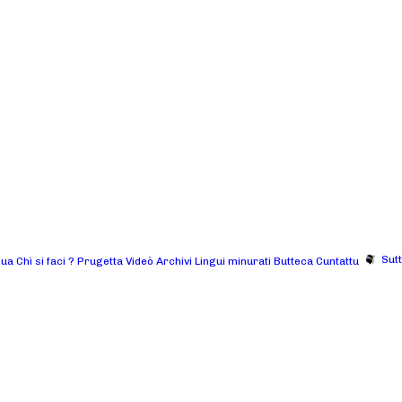
Sut
gua
Chì si faci ?
Prugetta
Videò
Archivi
Lingui minurati
Butteca
Cuntattu