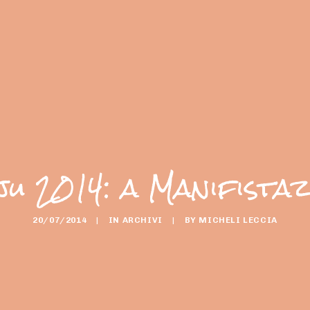
ju 2014: a Manifistazi
20/07/2014
|
IN
ARCHIVI
|
BY
MICHELI LECCIA