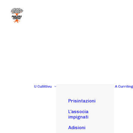
U Cullittivu
A Currilin
Prisintazioni
L’associa
impignati
Adisioni