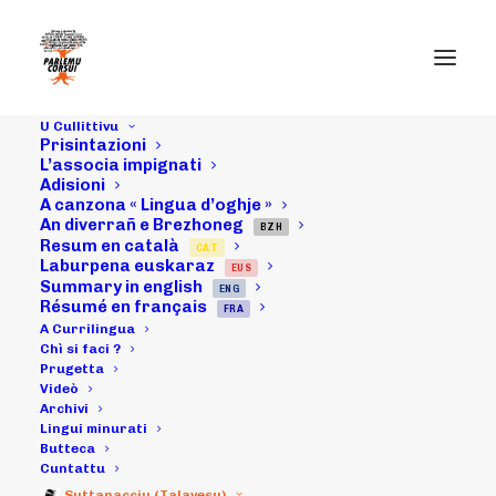
U Cullittivu
Prisintazioni
L’associa impignati
Adisioni
Sàpatu u 23 di
A canzona « Lingua d’oghje »
An diverrañ e Brezhoneg
nuvembri 2013 :
BZH
Resum en català
CAT
Laburpena euskaraz
EUS
Ghjurnata
Summary in english
ENG
Résumé en français
FRA
"Traduzzioni" in
A Currilingua
Chì si faci ?
Prugetta
A Ghisunaccia (u
Videò
Archivi
cuncertu)
Lingui minurati
Butteca
Cuntattu
Suttanacciu (Talavesu)