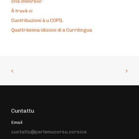
cità immirsivi”
À truvà ci
Cuntribuzioni à u COPIL
Quattrèsima idizioni di a Currilingua
Cuntattu
Email
cuntattu@parlemucorsu.corsica