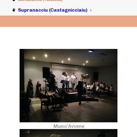
26/11/2013
|
IN
ARCHIVI
|
BY
MICHELI LECCIA
Supranacciu (Castagnicciaiu)
Music’Avvene