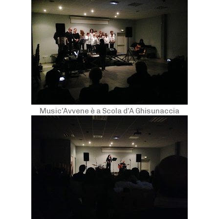
Music’Avvene è a Scola d’A Ghisunaccia