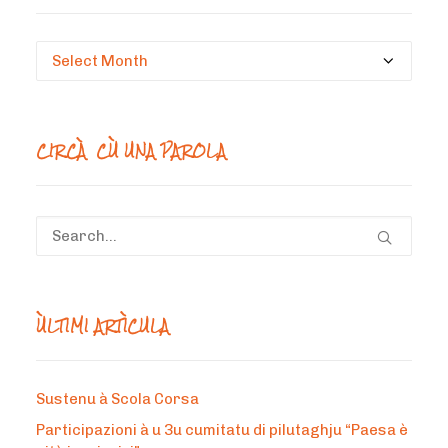
Circà
un
mesi
CIRCÀ CÙ UNA PAROLA
ÙLTIMI ARTÌCULA
Sustenu à Scola Corsa
Participazioni à u 3u cumitatu di pilutaghju “Paesa è