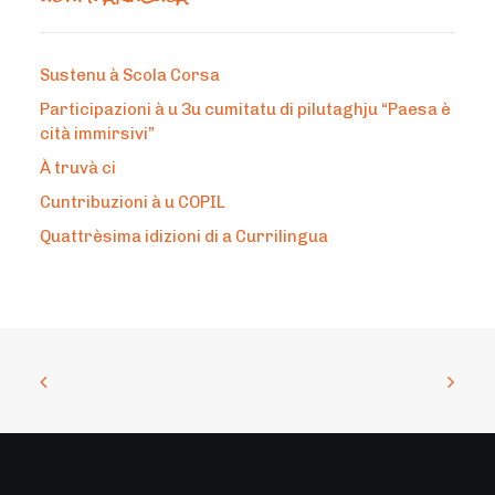
Sustenu à Scola Corsa
Participazioni à u 3u cumitatu di pilutaghju “Paesa è
cità immirsivi”
À truvà ci
Cuntribuzioni à u COPIL
Quattrèsima idizioni di a Currilingua