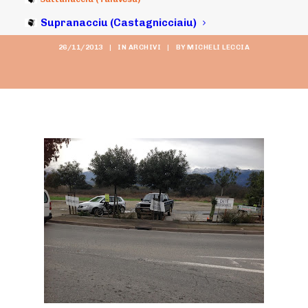
fattu 96)
Supranacciu (Castagnicciaiu)
26/11/2013
|
IN
ARCHIVI
|
BY
MICHELI LECCIA