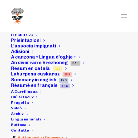
U Cullittivu
Prisintazioni
Sàpatu u 23 di
L’associa impignati
Adisioni
A canzona « Lingua d’oghje »
nuvembri 2013 :
An diverrañ e Brezhoneg
BZH
Resum en català
CAT
Ghjurnata
Laburpena euskaraz
EUS
Summary in english
ENG
"Traduzzioni" in
Résumé en français
FRA
A Currilingua
A Ghisunaccia (i
Chì si faci ?
Prugetta
Videò
panedda in
Archivi
Lingui minurati
carrughju; n'emu
Butteca
Cuntattu
Suttanacciu (Talavesu)