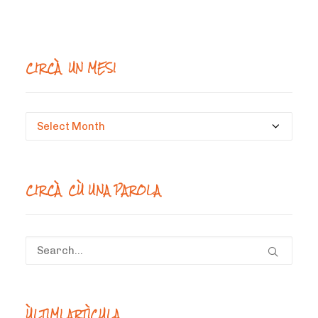
CIRCÀ UN MESI
Circà
un
mesi
CIRCÀ CÙ UNA PAROLA
ÙLTIMI ARTÌCULA