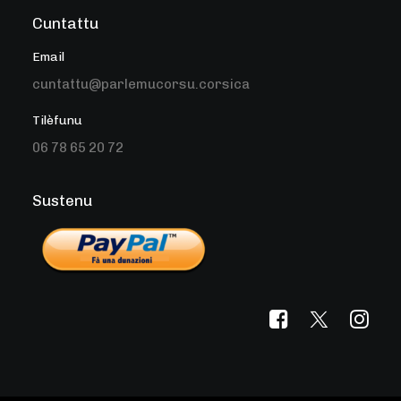
Cuntattu
Email
cuntattu@parlemucorsu.corsica
Tilèfunu
06 78 65 20 72
Sustenu