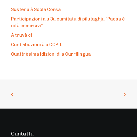
Sustenu à Scola Corsa
Participazioni à u 3u cumitatu di pilutaghju “Paesa è
cità immirsivi”
À truvà ci
Cuntribuzioni à u COPIL
Quattrèsima idizioni di a Currilingua
Cuntattu