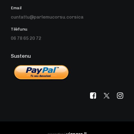
Email
cuntattu@parlemucorsu.corsica
Tilèfunu
06 78 65 20 72
Sustenu