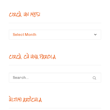
CIRCÀ UN MESI
Circà
un
mesi
CIRCÀ CÙ UNA PAROLA
ÙLTIMI ARTÌCULA