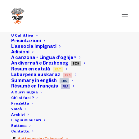
U Cullittivu
Prisintazioni
L’associa impignati
Adisioni
A canzona « Lingua d’oghje »
Màrcuri u 16 di
An diverrañ e Brezhoneg
BZH
Resum en català
CAT
ghjinnaghju
Laburpena euskaraz
EUS
Summary in english
ENG
2013 : scontru
Résumé en français
FRA
A Currilingua
cù i studianti in
Chì si faci ?
Prugetta
Videò
Corti
Archivi
Lingui minurati
Butteca
Cuntattu
19/01/2013
|
IN
ARCHIVI
|
BY
MICHELI LECCIA
Suttanacciu (Talavesu)