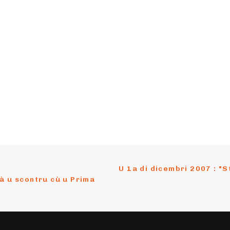
U 1a di dicembri 2007 : "St
à u scontru cù u Prima 