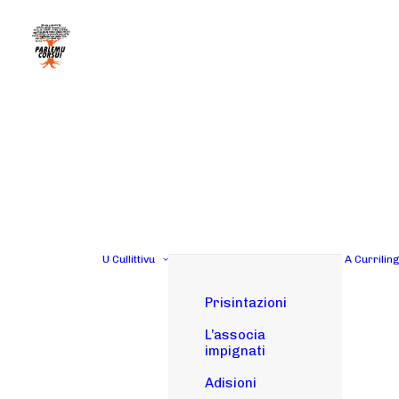
U Cullittivu
A Currilin
Prisintazioni
L’associa
impignati
Adisioni