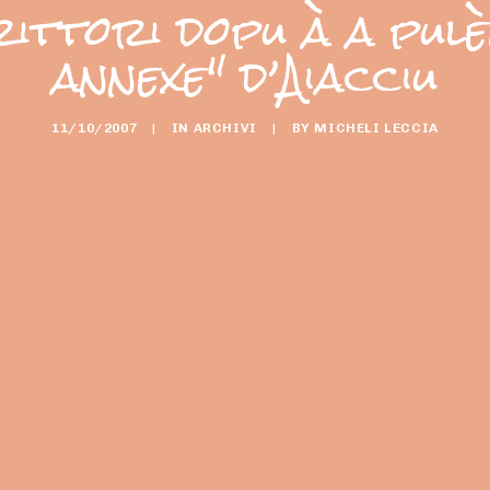
rittori dopu à a pulèm
annexe" d’Aiacciu
11/10/2007
|
IN
ARCHIVI
|
BY
MICHELI LECCIA