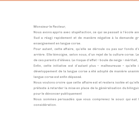
Monsieur le Recteur,
Nous avons appris avec stupéfaction, ce qui se passait à l’école a
Sud a réagi rapidement et de manière négative à la demande gro
enseignement en langue corse.
Pour autant, cette affaire, qu’elle se déroule ou pas sur fonds d’
arrière. Elle témoigne, selon nous, d’un rejet de la culture corse. L
de ces parents d’élèves. Le risque d’effet « boule de neige » méritait,
Enfin, cette initiative est d’autant plus « malheureuse » qu’elle 
développement de la langue corse a été adopté de manière unanime 
langue corse est enfin dépassé.
Nous voulons croire que cette affaire est et restera isolée et qu’ell
prétexte à retarder la mise en place de la généralisation du bilingu
pour le dénoncer publiquement
Nous sommes persuadés que vous comprenez le souci qui est le 
considération.