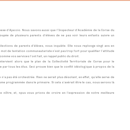
nnexe d’Ajaccio. Nous savons aussi que l’Inspecteur d’Académie de la Corse du
upée de plusieurs parents d’élèves de ne pas voir leurs enfants suivre un
élections de parents d’élèves, nous inquiète. Elle nous replonge vingt ans en
e mot de tentation communautariste n’est pas trop fort pour qualifier l’attitude
 comme vos services l’ont fait, un rappel public du droit.
intervient alors que le plan de la Collectivité Territoriale de Corse pour le
par tous les élus. Ceci prouve bien que le conflit idéologique à propos de la
e n’a pas été orchestrée. Rien ne serait plus désolant, en effet, qu’elle serve de
isme programmée dans le primaire. Si cela s’avérait être le cas, nous serons là
nôtre, et, npus vous prions de croire en l’expression de notre meilleure