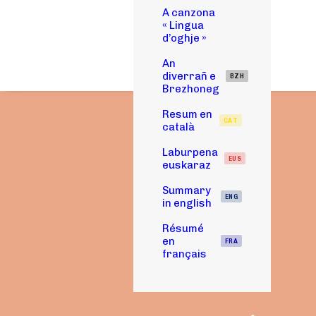
A canzona
« Lingua
d’oghje »
An
diverrañ e
BZH
Brezhoneg
Resum en
CAT
català
Laburpena
EUS
euskaraz
Summary
ENG
in english
Résumé
en
FRA
français