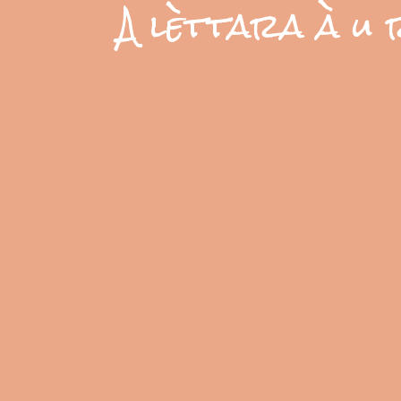
A lèttara à u 