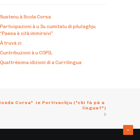
Sustenu à Scola Corsa
Participazioni à u 3u cumitatu di pilutaghju
“Paesa è cità immirsivi”
À truvà ci
Cuntribuzioni à u COPIL
Quattrèsima idizioni di a Currilingua
onda Corsa"  in Portivechju ("chì fà pà a 
lingua?")