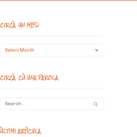
CIRCÀ UN MESI
Circà
un
mesi
CIRCÀ CÙ UNA PAROLA
ÙLTIMI ARTÌCULA