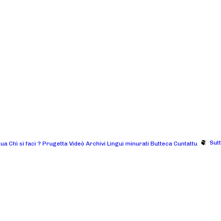
Sut
gua
Chì si faci ?
Prugetta
Videò
Archivi
Lingui minurati
Butteca
Cuntattu