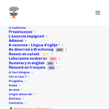
U Cullittivu
Prisintazioni
L’associa impignati
Adisioni
A canzona « Lingua d’oghje »
Ghjinnaghju
An diverrañ e Brezhoneg
BZH
Resum en català
CAT
2013 : intirvista
Laburpena euskaraz
EUS
Summary in english
ENG
di Micheli Leccia
Résumé en français
FRA
A Currilingua
in "Paroles de
Chì si faci ?
Prugetta
Videò
Corses"
Archivi
Lingui minurati
Butteca
Cuntattu
22/01/2013
|
IN
ARCHIVI
|
BY
MICHELI LECCIA
Suttanacciu (Talavesu)