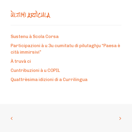
ÙLTIMI ARTÌCULA
Sustenu à Scola Corsa
Participazioni à u 3u cumitatu di pilutaghju “Paesa è
cità immirsivi”
À truvà ci
Cuntribuzioni à u COPIL
Quattrèsima idizioni di a Currilingua