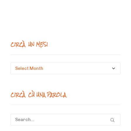
CIRCÀ UN MESI
Circà
un
mesi
CIRCÀ CÙ UNA PAROLA