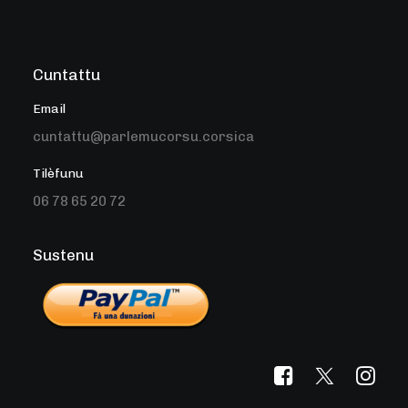
Cuntattu
Email
cuntattu@parlemucorsu.corsica
Tilèfunu
06 78 65 20 72
Sustenu