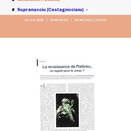
diasporas ?")
Supranacciu (Castagnicciaiu)
01/02/2009
|
IN
ARCHIVI
|
BY
MICHELI LECCIA