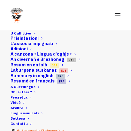
U Cullittivu
Prisintazioni
Intirvista di
L’associa impignati
Adisioni
A canzona « Lingua d’oghje »
Dumenica
An diverrañ e Brezhoneg
BZH
Resum en català
CAT
Gazaniol-
Laburpena euskaraz
EUS
Summary in english
ENG
Martinetti in a
Résumé en français
FRA
A Currilingua
rivista "Fora !"
Chì si faci ?
Prugetta
Videò
nu 4 ("Corses et
Archivi
Lingui minurati
Juifs, peuples et
Butteca
Cuntattu
Suttanacciu (Talavesu)