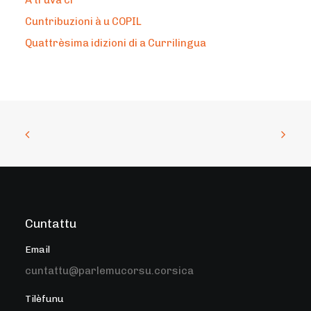
À truvà ci
Cuntribuzioni à u COPIL
Quattrèsima idizioni di a Currilingua
Cuntattu
Email
cuntattu@parlemucorsu.corsica
Tilèfunu