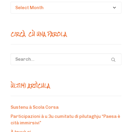
Circà
un
mesi
CIRCÀ CÙ UNA PAROLA
ÙLTIMI ARTÌCULA
Sustenu à Scola Corsa
Participazioni à u 3u cumitatu di pilutaghju “Paesa è
cità immirsivi”