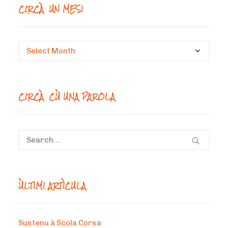
CIRCÀ UN MESI
Circà
un
mesi
CIRCÀ CÙ UNA PAROLA
ÙLTIMI ARTÌCULA
Sustenu à Scola Corsa