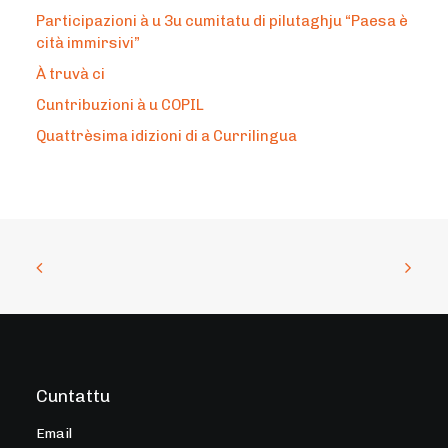
Participazioni à u 3u cumitatu di pilutaghju “Paesa è
cità immirsivi”
À truvà ci
Cuntribuzioni à u COPIL
Quattrèsima idizioni di a Currilingua
Cuntattu
Email