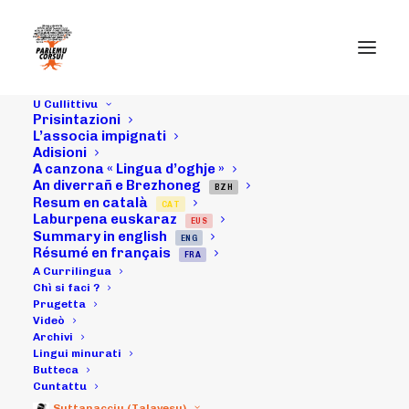
U Cullittivu
Prisintazioni
L’associa impignati
Adisioni
A canzona « Lingua d’oghje »
Da u 26 di
An diverrañ e Brezhoneg
BZH
Resum en català
CAT
ghjunghju à u 4
Laburpena euskaraz
EUS
Summary in english
ENG
di luddu :
Résumé en français
FRA
A Currilingua
Publicità in
Chì si faci ?
Prugetta
Videò
corsematin
Archivi
Lingui minurati
Butteca
Cuntattu
23/07/2021
|
IN
ARCHIVI
|
BY
MICHELI LECCIA
Suttanacciu (Talavesu)