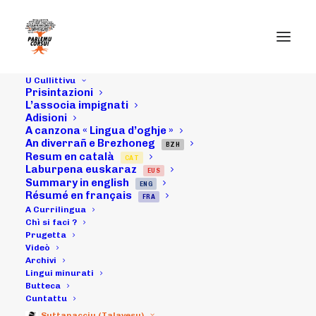
U Cullittivu
Prisintazioni
L’associa impignati
Adisioni
Da u 17/11/16 à u
A canzona « Lingua d’oghje »
An diverrañ e Brezhoneg
20/11/16 :
BZH
Resum en català
CAT
Laburpena euskaraz
EUS
"PARLEMU
Summary in english
ENG
Résumé en français
FRA
CORSU!" invitatu
A Currilingua
Chì si faci ?
Prugetta
d'unori in
Videò
Archivi
Brittania
Lingui minurati
Butteca
Cuntattu
Suttanacciu (Talavesu)