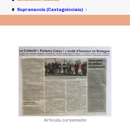
22/11/2016
|
IN
ARCHIVI
|
BY
MICHELI LECCIA
Supranacciu (Castagnicciaiu)
Artìculu corsematin