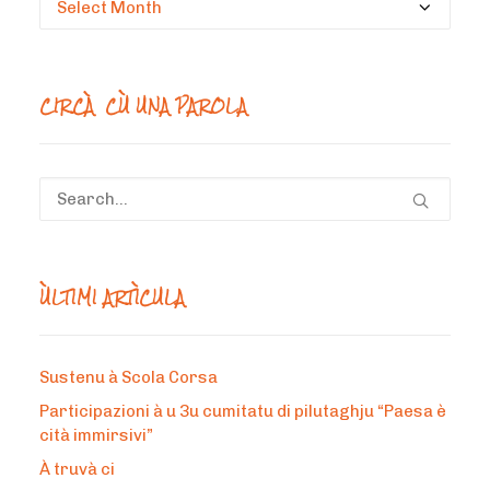
un
mesi
CIRCÀ CÙ UNA PAROLA
ÙLTIMI ARTÌCULA
Sustenu à Scola Corsa
Participazioni à u 3u cumitatu di pilutaghju “Paesa è
cità immirsivi”
À truvà ci