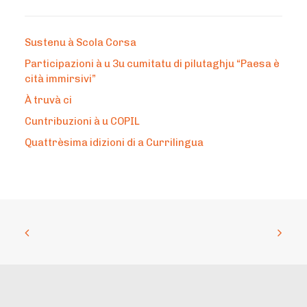
Sustenu à Scola Corsa
Participazioni à u 3u cumitatu di pilutaghju “Paesa è
cità immirsivi”
À truvà ci
Cuntribuzioni à u COPIL
Quattrèsima idizioni di a Currilingua