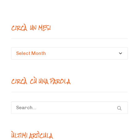
CIRCÀ UN MESI
Circà
un
mesi
CIRCÀ CÙ UNA PAROLA
ÙLTIMI ARTÌCULA