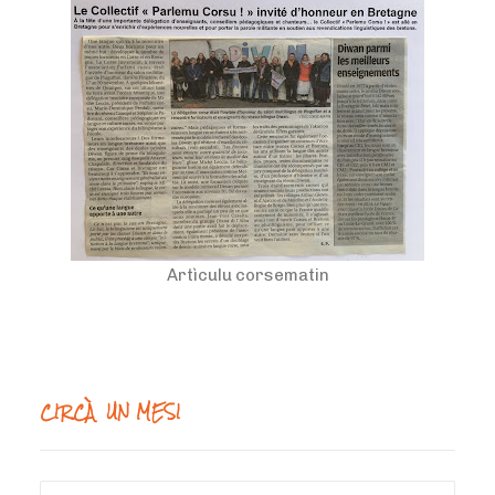
Artìculu corsematin
CIRCÀ UN MESI
Circà