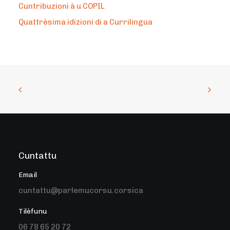
Cuntribuzioni à u COPIL
Quattrèsima idizioni di a Currilingua
Cuntattu
Email
cuntattu@parlemucorsu.corsica
Tilèfunu
06 78 65 20 72