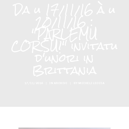
Da u 17/11/16 à u
20/11/16 :
"PARLEMU
CORSU!" invitatu
d'unori in
Brittania
17/11/2016
|
IN
ARCHIVI
|
BY
MICHELI LECCIA