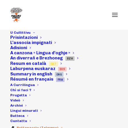
U Cullittivu
Prisintazioni
L’associa impignati
Adisioni
A canzona « Lingua d’oghje »
Da sittembri à
An diverrañ e Brezhoneg
BZH
Resum en català
CAT
uttrovi : a
Laburpena euskaraz
EUS
Summary in english
ENG
Currilingua
Résumé en français
FRA
A Currilingua
2023 -
Chì si faci ?
Prugetta
Videò
L'artìcula.
Archivi
Lingui minurati
Butteca
Cuntattu
24/11/2023
|
IN
ARCHIVI
|
BY
MICHELI LECCIA
Suttanacciu (Talavesu)