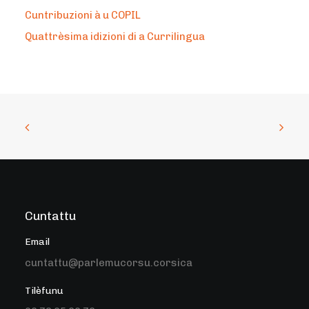
Cuntribuzioni à u COPIL
Quattrèsima idizioni di a Currilingua
Cuntattu
Email
cuntattu@parlemucorsu.corsica
Tilèfunu