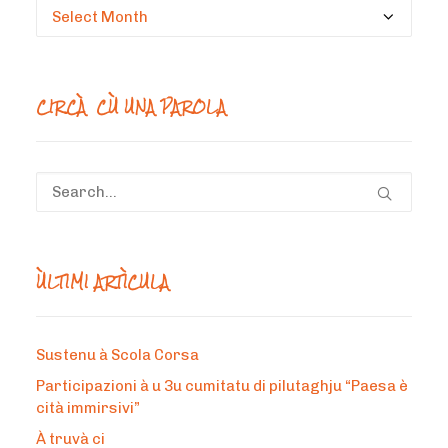
Circà
un
mesi
CIRCÀ CÙ UNA PAROLA
ÙLTIMI ARTÌCULA
Sustenu à Scola Corsa
Participazioni à u 3u cumitatu di pilutaghju “Paesa è
cità immirsivi”
À truvà ci