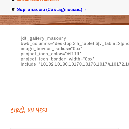
Supranacciu (Castagnicciaiu)
[dt_gallery_masonry
bwb_columns="desktop:3|h_tablet:3|v_tablet:2|pho
image_border_radius="0px"
project_icon_color="#ffffff"
project_icon_border_width="0px"
include="10182,10180,10178,10176,10174,10172,1
CIRCÀ UN MESI