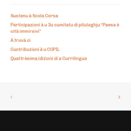
Sustenu à Scola Corsa
Participazioni à u 3u cumitatu di pilutaghju “Paesa è
cità immirsivi”
À truvà ci
Cuntribuzioni à u COPIL
Quattrèsima idizioni di a Currilingua