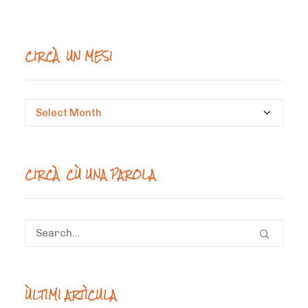
CIRCÀ UN MESI
Circà
un
mesi
CIRCÀ CÙ UNA PAROLA
ÙLTIMI ARTÌCULA