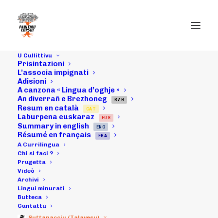
U Cullittivu
Prisintazioni
L’associa impignati
Adisioni
A canzona « Lingua d’oghje »
An diverrañ e Brezhoneg
BZH
Resum en català
CAT
Cunfarenza di
Laburpena euskaraz
EUS
Summary in english
ENG
stampa di
Résumé en français
FRA
A Currilingua
criazioni
Chì si faci ?
Prugetta
Videò
Archivi
Lingui minurati
26/05/2007
|
IN
ARCHIVI
|
BY
MICHELI LECCIA
Butteca
Cuntattu
Suttanacciu (Talavesu)