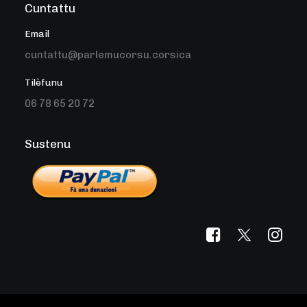
Cuntattu
Email
cuntattu@parlemucorsu.corsica
Tilèfunu
06 78 65 20 72
Sustenu