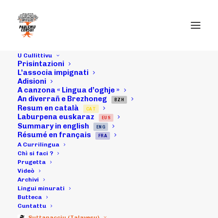
U Cullittivu
Prisintazioni
L’associa impignati
Adisioni
31/05/22 :
A canzona « Lingua d’oghje »
An diverrañ e Brezhoneg
Cunfarenza par
BZH
Resum en català
CAT
Laburpena euskaraz
EUS
annuncià a
Summary in english
ENG
Résumé en français
FRA
Currilingua
A Currilingua
Chì si faci ?
Prugetta
(artìculu
Videò
Archivi
corsematin)
Lingui minurati
Butteca
Cuntattu
Suttanacciu (Talavesu)