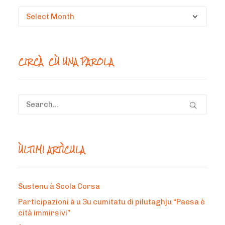
Circà
un
mesi
CIRCÀ CÙ UNA PAROLA
ÙLTIMI ARTÌCULA
Sustenu à Scola Corsa
Participazioni à u 3u cumitatu di pilutaghju “Paesa è
cità immirsivi”