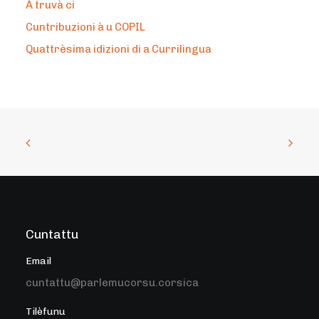
À truvà ci
Cuntribuzioni à u COPIL
Quattrèsima idizioni di a Currilingua
Cuntattu
Email
cuntattu@parlemucorsu.corsica
Tilèfunu