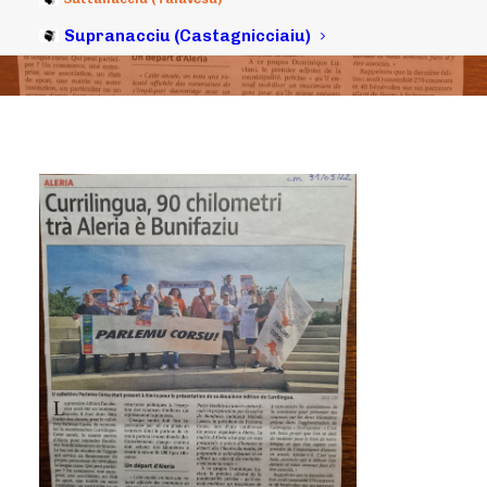
09/06/2022
|
IN
ARCHIVI
|
BY
MICHELI LECCIA
Supranacciu (Castagnicciaiu)