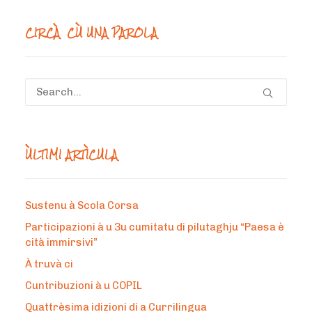
mesi
CIRCÀ CÙ UNA PAROLA
ÙLTIMI ARTÌCULA
Sustenu à Scola Corsa
Participazioni à u 3u cumitatu di pilutaghju “Paesa è
cità immirsivi”
À truvà ci
Cuntribuzioni à u COPIL
Quattrèsima idizioni di a Currilingua