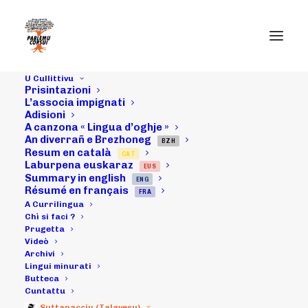
U Cullittivu
Prisintazioni
L’associa impignati
Adisioni
A canzona « Lingua d’oghje »
31/07/16 :
An diverrañ e Brezhoneg
BZH
Resum en català
CAT
animazioni in
Laburpena euskaraz
EUS
Summary in english
ENG
lingua corsa pà i
Résumé en français
FRA
A Currilingua
ziteddi à a
Chì si faci ?
Prugetta
Videò
Bocca d'u Pratu
Archivi
Lingui minurati
Butteca
Cuntattu
04/08/2016
|
IN
ARCHIVI
|
BY
MICHELI LECCIA
Suttanacciu (Talavesu)