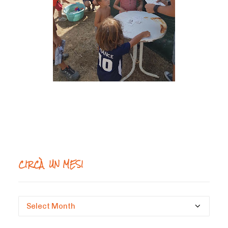
CIRCÀ UN MESI
Circà
un