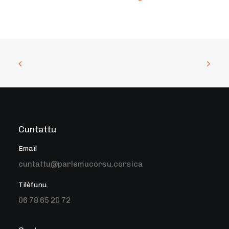
Cuntattu
Email
cuntattu@parlemucorsu.corsica
Tilèfunu
06 78 65 20 72