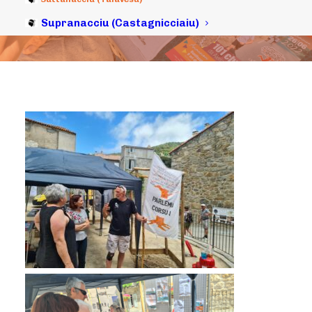
09/06/2022
|
IN
ARCHIVI
|
BY
MICHELI LECCIA
Supranacciu (Castagnicciaiu)