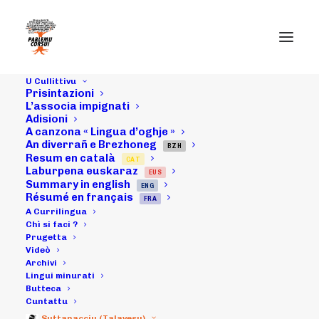
U Cullittivu
Prisintazioni
L’associa impignati
Adisioni
31/05/22 :
A canzona « Lingua d’oghje »
An diverrañ e Brezhoneg
Prisenza di
BZH
Resum en català
CAT
Laburpena euskaraz
EUS
"Parlemu Corsu
Summary in english
ENG
Résumé en français
FRA
!" à a Fiera di
A Currilingua
Chì si faci ?
Prugetta
l'oliu novu in
Videò
Archivi
Tallà
Lingui minurati
Butteca
Cuntattu
Suttanacciu (Talavesu)