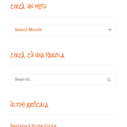
CIRCÀ UN MESI
Circà
un
mesi
CIRCÀ CÙ UNA PAROLA
ÙLTIMI ARTÌCULA
Sustenu à Scola Corsa