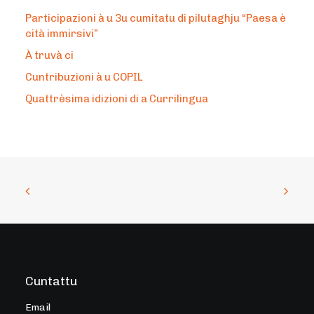
Participazioni à u 3u cumitatu di pilutaghju “Paesa è
cità immirsivi”
À truvà ci
Cuntribuzioni à u COPIL
Quattrèsima idizioni di a Currilingua
Cuntattu
Email