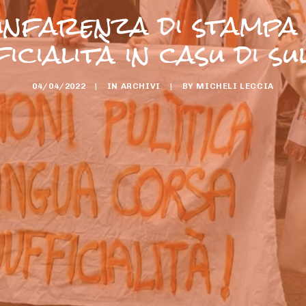
nfarenza di stampa 
icialità in casu di sul
04/04/2022
|
IN
ARCHIVI
|
BY
MICHELI LECCIA