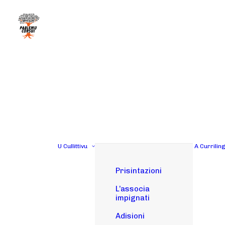
U Cullittivu
A Currilin
Prisintazioni
L’associa
impignati
Adisioni