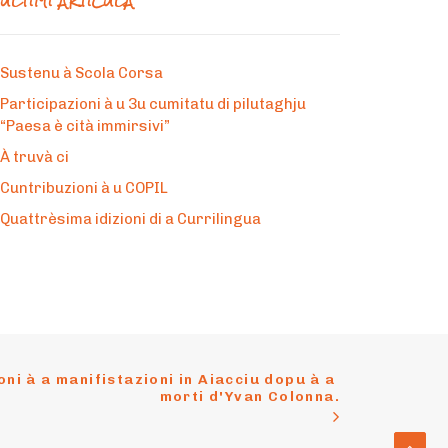
ÙLTIMI ARTÌCULA
Sustenu à Scola Corsa
Participazioni à u 3u cumitatu di pilutaghju
“Paesa è cità immirsivi”
À truvà ci
Cuntribuzioni à u COPIL
Quattrèsima idizioni di a Currilingua
ni à a manifistazioni in Aiacciu dopu à a 
morti d'Yvan Colonna.