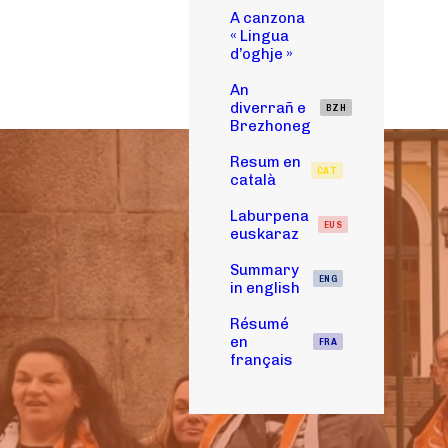
A canzona
« Lingua
d’oghje »
An
diverrañ e
BZH
Brezhoneg
Resum en
CAT
català
Laburpena
EUS
euskaraz
Summary
ENG
in english
Résumé
en
FRA
français