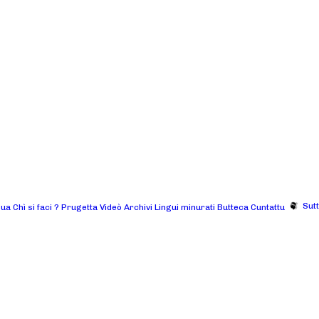
Sut
gua
Chì si faci ?
Prugetta
Videò
Archivi
Lingui minurati
Butteca
Cuntattu