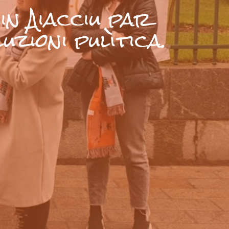
in Aiacciu par
uzioni pulìtica.